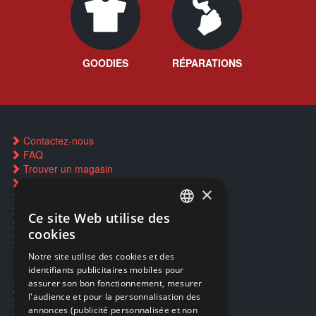
GOODIES
RÉPARATIONS
Contactez-nous
FAQ
Trouver un magasin
Rachat cartes Pokémon
×
Réservation par SMS
Restauration CD griffés
Ce site Web utilise des
FRENCH
Réparations & SAV
cookies
Smartpoints
FRENCH
Notre site utilise des cookies et des
identifiants publicitaires mobiles pour
DUTCH
assurer son bon fonctionnement, mesurer
Ecogaming
ENGLISH
l'audience et pour la personnalisation des
Expédition & retours
annonces (publicité personnalisée et non