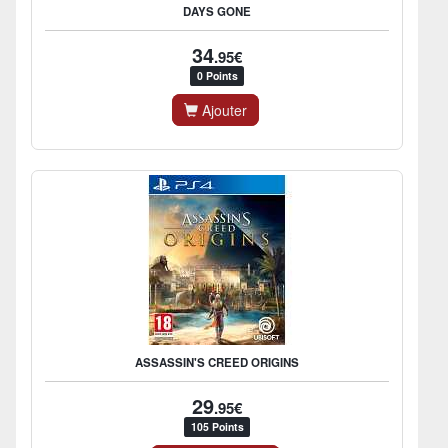
DAYS GONE
34
.95€
0 Points
Ajouter
ASSASSIN'S CREED ORIGINS
29
.95€
105 Points