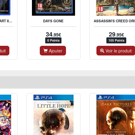
THE LAST OF US PART II STANDARD EDITION
AS
DAYS GONE
34
29
.95€
.95€
0 Points
105 Points
duit
Ajouter
Voir le produit