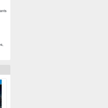
tants
es,