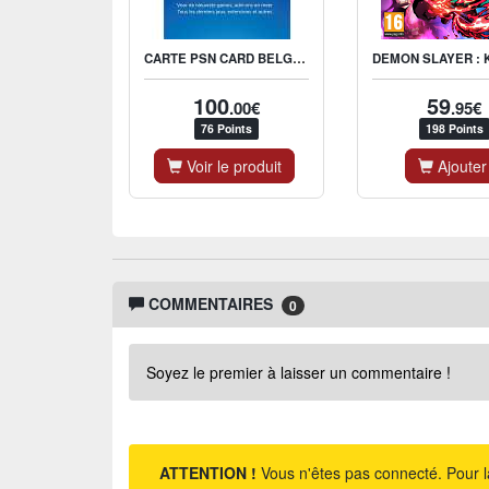
CARTE PSN CARD BELGIQUE 100 EUROS
100
59
.00€
.95€
76 Points
198 Points
Voir le produit
Ajouter
COMMENTAIRES
0
Soyez le premier à laisser un commentaire !
ATTENTION !
Vous n'êtes pas connecté. Pour l