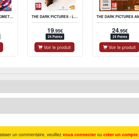
DEMON SLAYER : KIMETSU NO YAIBA - THE HINOKAMI CHRONICLES
THE DARK PICTURES : LITTLE HOPE
19
24
.95€
.95€
24 Points
24 Points
Voir le produit
Voir le produit
aisser un commentaire, veuillez
vous connecter
ou
créer un compte
.