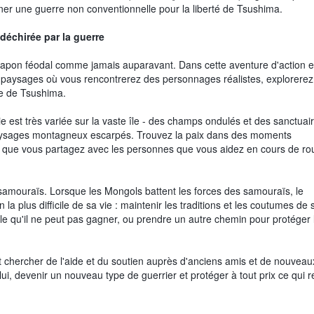
ner une guerre non conventionnelle pour la liberté de Tsushima.
déchirée par la guerre
 Japon féodal comme jamais auparavant. Dans cette aventure d'action 
s paysages où vous rencontrerez des personnages réalistes, explorerez
e de Tsushima.
est très variée sur la vaste île - des champs ondulés et des sanctuai
 paysages montagneux escarpés. Trouvez la paix dans des moments
s que vous partagez avec les personnes que vous aidez en cours de ro
samouraïs. Lorsque les Mongols battent les forces des samouraïs, le
 la plus difficile de sa vie : maintenir les traditions et les coutumes de
e qu'il ne peut pas gagner, ou prendre un autre chemin pour protéger l
it chercher de l'aide et du soutien auprès d'anciens amis et de nouveau
re lui, devenir un nouveau type de guerrier et protéger à tout prix ce qui r