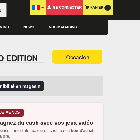
SE CONNECTER
PANIER
0
MING
NEWS
NOS MAGASINS
 EDITION
Occasion
onibilité en magasin
JE VENDS
agnez du cash avec vos jeux vidéo
prise immédiate, payée en cash ou en
bon d'achat
joré
.