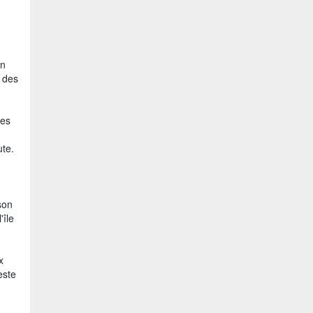
en
 des
res
ute.
 son
'île
x
este