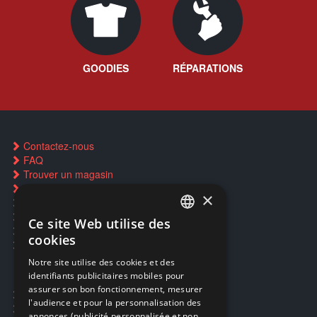
GOODIES
RÉPARATIONS
Contactez-nous
FAQ
Trouver un magasin
Rachat cartes Pokémon
×
Réservation par SMS
Restauration CD griffés
Ce site Web utilise des
FRENCH
Réparations & SAV
cookies
Smartpoints
FRENCH
Notre site utilise des cookies et des
identifiants publicitaires mobiles pour
DUTCH
assurer son bon fonctionnement, mesurer
Ecogaming
ENGLISH
l'audience et pour la personnalisation des
Expédition & retours
annonces (publicité personnalisée et non