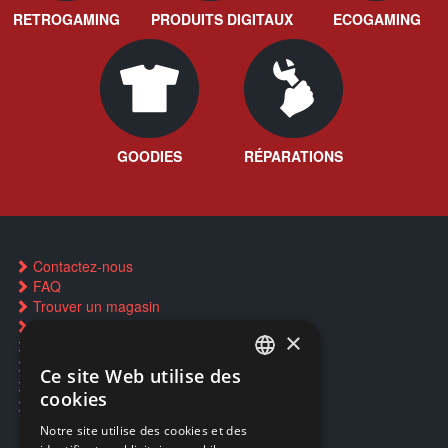
RETROGAMING
PRODUITS DIGITAUX
ECOGAMING
GOODIES
RÉPARATIONS
Contactez-nous
FAQ
Trouver un magasin
Rachat cartes Pokémon
×
Réservation par SMS
Restauration CD griffés
Ce site Web utilise des
FRENCH
Réparations & SAV
cookies
Smartpoints
FRENCH
Notre site utilise des cookies et des