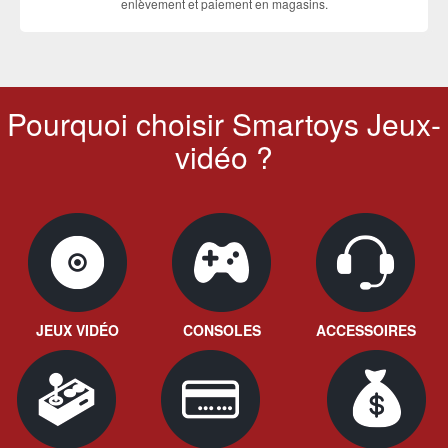
enlèvement et paiement en magasins.
Pourquoi choisir Smartoys Jeux-
vidéo ?
JEUX VIDÉO
CONSOLES
ACCESSOIRES