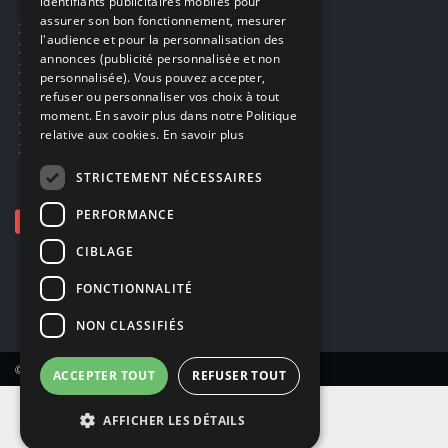
identifiants publicitaires mobiles pour
DUTCH
assurer son bon fonctionnement, mesurer
Ecogaming
ENGLISH
l'audience et pour la personnalisation des
Expédition & retours
annonces (publicité personnalisée et non
Confidentialité
personnalisée). Vous pouvez accepter,
Conditions générales
refuser ou personnaliser vos choix à tout
EA Sport UFC 6
moment. En savoir plus dans notre Politique
Call of Duty: Modern Warfare 4
relative aux cookies.
En savoir plus
Rachat et revente de jeux en cash
STRICTEMENT NÉCESSAIRES
PERFORMANCE
CIBLAGE
FONCTIONNALITÉ
NON CLASSIFIÉS
© Copyright 2026 Smartoys SA – Tous droits réservés.
ACCEPTER TOUT
REFUSER TOUT
AFFICHER LES DÉTAILS