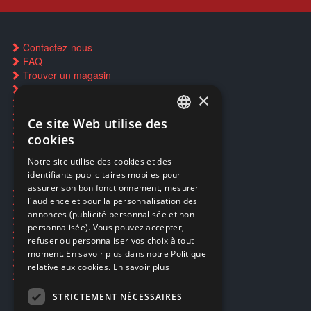
Contactez-nous
FAQ
Trouver un magasin
Rachat cartes Pokémon
×
Réservation par SMS
Restauration CD griffés
Ce site Web utilise des
FRENCH
Réparations & SAV
cookies
Smartpoints
FRENCH
Notre site utilise des cookies et des
identifiants publicitaires mobiles pour
DUTCH
assurer son bon fonctionnement, mesurer
Ecogaming
ENGLISH
l'audience et pour la personnalisation des
Expédition & retours
annonces (publicité personnalisée et non
Confidentialité
personnalisée). Vous pouvez accepter,
Conditions générales
refuser ou personnaliser vos choix à tout
EA Sport UFC 6
moment. En savoir plus dans notre Politique
Call of Duty: Modern Warfare 4
relative aux cookies.
En savoir plus
Rachat et revente de jeux en cash
STRICTEMENT NÉCESSAIRES