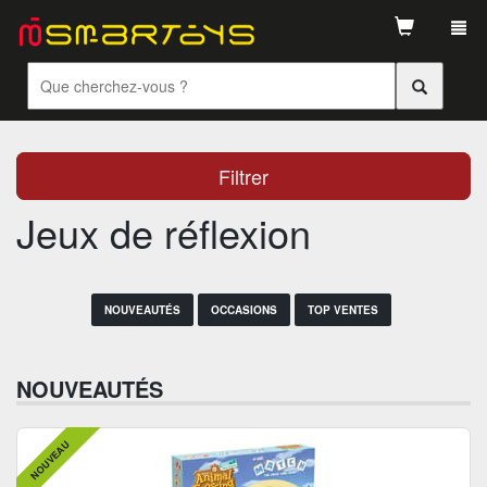
Tog
navi
Filtrer
Jeux de réflexion
NOUVEAUTÉS
OCCASIONS
TOP VENTES
NOUVEAUTÉS
NOUVEAU