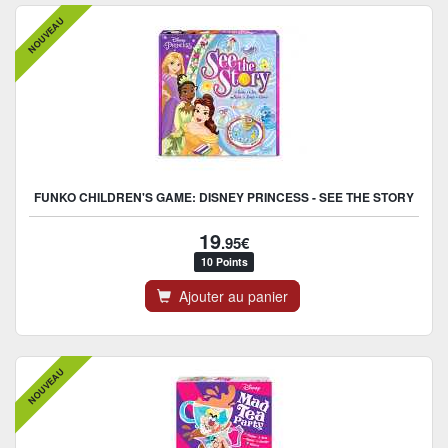
NOUVEAU
FUNKO CHILDREN'S GAME: DISNEY PRINCESS - SEE THE STORY
19
.95€
10 Points
Ajouter au panier
NOUVEAU