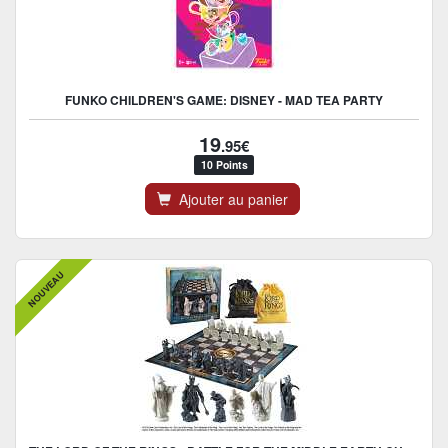
FUNKO CHILDREN'S GAME: DISNEY - MAD TEA PARTY
19
.95€
10 Points
Ajouter au panier
NOUVEAU