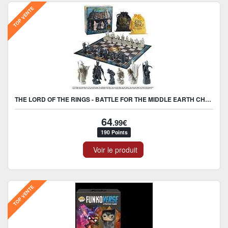
TOP VENTE
THE LORD OF THE RINGS - BATTLE FOR THE MIDDLE EARTH CHESS SET
64
.99€
190 Points
Voir le produit
TOP VENTE