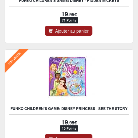
FUNKO CHILDREN'S GAME: DISNEY - HIDDEN MICKEYS
19
.95€
71 Points
Ajouter au panier
TOP VENTE
FUNKO CHILDREN'S GAME: DISNEY PRINCESS - SEE THE STORY
19
.95€
10 Points