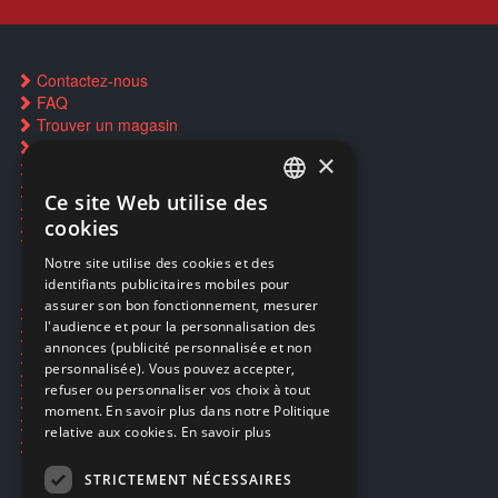
Contactez-nous
FAQ
Trouver un magasin
Rachat cartes Pokémon
×
Réservation par SMS
Restauration CD griffés
Ce site Web utilise des
FRENCH
Réparations & SAV
cookies
Smartpoints
FRENCH
Notre site utilise des cookies et des
identifiants publicitaires mobiles pour
DUTCH
assurer son bon fonctionnement, mesurer
Ecogaming
ENGLISH
l'audience et pour la personnalisation des
Expédition & retours
annonces (publicité personnalisée et non
Confidentialité
personnalisée). Vous pouvez accepter,
Conditions générales
refuser ou personnaliser vos choix à tout
EA Sport UFC 6
moment. En savoir plus dans notre Politique
Call of Duty: Modern Warfare 4
relative aux cookies.
En savoir plus
Rachat et revente de jeux en cash
STRICTEMENT NÉCESSAIRES