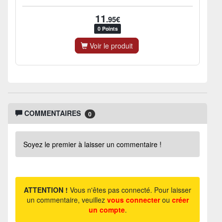
11
.95€
0 Points
Voir le produit
COMMENTAIRES
0
Soyez le premier à laisser un commentaire !
ATTENTION !
Vous n'êtes pas connecté. Pour laisser
un commentaire, veuillez
vous connecter
ou
créer
un compte
.