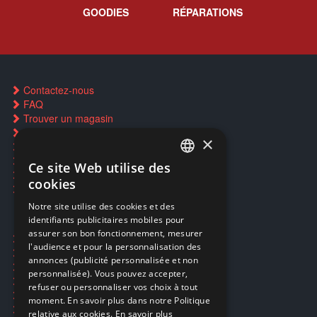
GOODIES
RÉPARATIONS
Contactez-nous
FAQ
Trouver un magasin
Rachat cartes Pokémon
×
Réservation par SMS
Restauration CD griffés
Ce site Web utilise des
FRENCH
Réparations & SAV
cookies
Smartpoints
FRENCH
Notre site utilise des cookies et des
identifiants publicitaires mobiles pour
DUTCH
assurer son bon fonctionnement, mesurer
Ecogaming
ENGLISH
l'audience et pour la personnalisation des
Expédition & retours
annonces (publicité personnalisée et non
Confidentialité
personnalisée). Vous pouvez accepter,
Conditions générales
refuser ou personnaliser vos choix à tout
EA Sport UFC 6
moment. En savoir plus dans notre Politique
Call of Duty: Modern Warfare 4
relative aux cookies.
En savoir plus