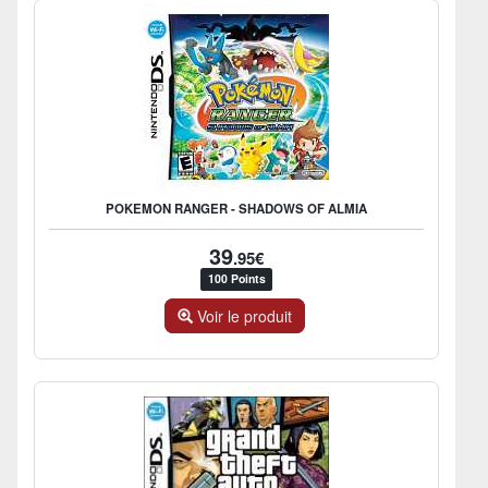
POKEMON RANGER - SHADOWS OF ALMIA
39
.95€
100 Points
Voir le produit