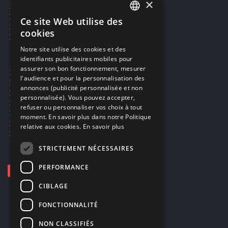
×
Réservation par SMS
Restauration CD griffés
Ce site Web utilise des
FRENCH
Réparations & SAV
cookies
Smartpoints
FRENCH
Notre site utilise des cookies et des
identifiants publicitaires mobiles pour
DUTCH
assurer son bon fonctionnement, mesurer
Ecogaming
ENGLISH
l'audience et pour la personnalisation des
Expédition & retours
annonces (publicité personnalisée et non
Confidentialité
personnalisée). Vous pouvez accepter,
Conditions générales
refuser ou personnaliser vos choix à tout
EA Sport UFC 6
moment. En savoir plus dans notre Politique
Call of Duty: Modern Warfare 4
relative aux cookies.
En savoir plus
Rachat et revente de jeux en cash
STRICTEMENT NÉCESSAIRES
PERFORMANCE
CIBLAGE
FONCTIONNALITÉ
NON CLASSIFIÉS