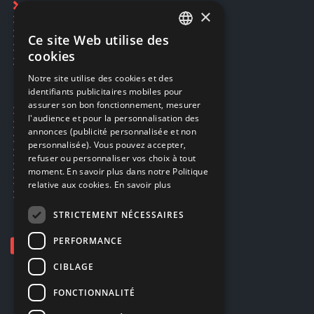
Rachat cartes Pokémon
×
Réservation par SMS
Restauration CD griffés
Ce site Web utilise des
FRENCH
Réparations & SAV
cookies
Smartpoints
FRENCH
Notre site utilise des cookies et des
identifiants publicitaires mobiles pour
DUTCH
assurer son bon fonctionnement, mesurer
Ecogaming
ENGLISH
l'audience et pour la personnalisation des
Expédition & retours
annonces (publicité personnalisée et non
Confidentialité
personnalisée). Vous pouvez accepter,
Conditions générales
refuser ou personnaliser vos choix à tout
EA Sport UFC 6
moment. En savoir plus dans notre Politique
Call of Duty: Modern Warfare 4
relative aux cookies.
En savoir plus
Rachat et revente de jeux en cash
STRICTEMENT NÉCESSAIRES
PERFORMANCE
CIBLAGE
FONCTIONNALITÉ