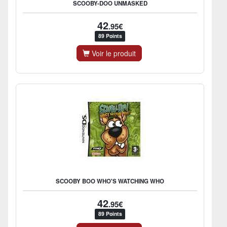
SCOOBY-DOO UNMASKED
42
.95€
89 Points
Voir le produit
SCOOBY BOO WHO'S WATCHING WHO
42
.95€
89 Points