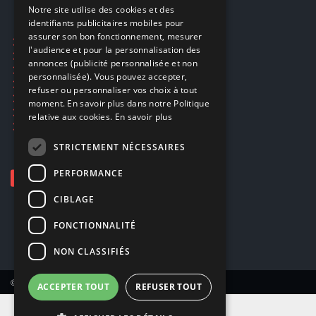
Notre site utilise des cookies et des
identifiants publicitaires mobiles pour
DUTCH
assurer son bon fonctionnement, mesurer
Ecogaming
ENGLISH
l'audience et pour la personnalisation des
Expédition & retours
annonces (publicité personnalisée et non
Confidentialité
personnalisée). Vous pouvez accepter,
Conditions générales
refuser ou personnaliser vos choix à tout
EA Sport UFC 6
moment. En savoir plus dans notre Politique
Call of Duty: Modern Warfare 4
relative aux cookies.
En savoir plus
Rachat et revente de jeux en cash
STRICTEMENT NÉCESSAIRES
PERFORMANCE
CIBLAGE
FONCTIONNALITÉ
NON CLASSIFIÉS
© Copyright 2026 Smartoys SA – Tous droits réservés.
ACCEPTER TOUT
REFUSER TOUT