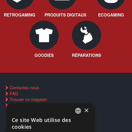
RETROGAMING
PRODUITS DIGITAUX
ECOGAMING
GOODIES
RÉPARATIONS
Contactez-nous
FAQ
Trouver un magasin
Rachat cartes Pokémon
×
Réservation par SMS
Restauration CD griffés
Ce site Web utilise des
FRENCH
Réparations & SAV
cookies
Smartpoints
FRENCH