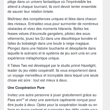
piège dans un univers fantastique où l'imprévisible les
attend à chaque tournant, ils vont devoir tenter ensemble
de sauver leur relation brisée.
Maîtrisez des compétences uniques et liées dans chacun
des niveaux. Entraidez-vous pour surmonter de nombreux
obstacles et vivez des moments hilarants. Bottez les
fesses velues d'écureuils gangsters, pilotez des sous-
vêtements, jouez les DJ dans une discothèque bondée et
faites du bobsleigh dans une boule à neige magique.
Plongez dans une histoire touchante et désopilante dans
laquelle le scénario et le système de jeu sont unis en une
expérience métaphorique unique.
It Takes Two est développé par le studio primé Hazelight,
leader du jeu vidéo coopératif. Ils vous emporteront dans
un voyage merveilleux et incroyable dans lequel une seule
chose est sûre : tout est mieux à deux.
Une Coopération Pure
Invitez une autre personne à jouer gratuitement grâce au
Pass ami** et vivez une aventure captivante conçue pour
être jouée à deux. Optez pour la coopération locale ou en
ligne en écran partagé et surmontez des défis variés pour