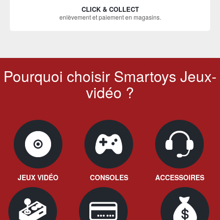
CLICK & COLLECT
enlèvement et paiement en magasins.
Pourquoi choisir Smartoys Jeux-
vidéo ?
JEUX VIDÉO
CONSOLES
ACCESSOIRES