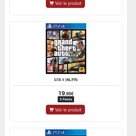
Voir le produit
GTA V (NL/FR)
19
.95€
0 Points
Voir le produit