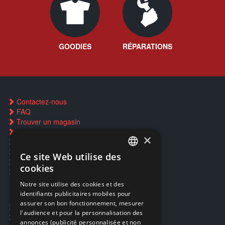
GOODIES
RÉPARATIONS
Contactez-nous
FAQ
Trouver un magasin
Rachat cartes Pokémon
×
Réservation par SMS
Restauration CD griffés
Ce site Web utilise des
FRENCH
Réparations & SAV
cookies
Smartpoints
FRENCH
Notre site utilise des cookies et des
identifiants publicitaires mobiles pour
DUTCH
assurer son bon fonctionnement, mesurer
Ecogaming
ENGLISH
l'audience et pour la personnalisation des
Expédition & retours
annonces (publicité personnalisée et non