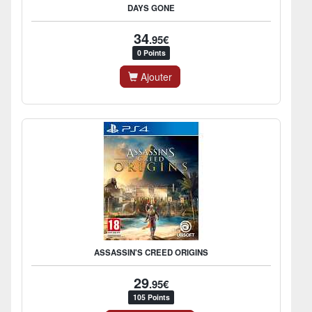
DAYS GONE
34
.95€
0 Points
Ajouter
ASSASSIN'S CREED ORIGINS
29
.95€
105 Points