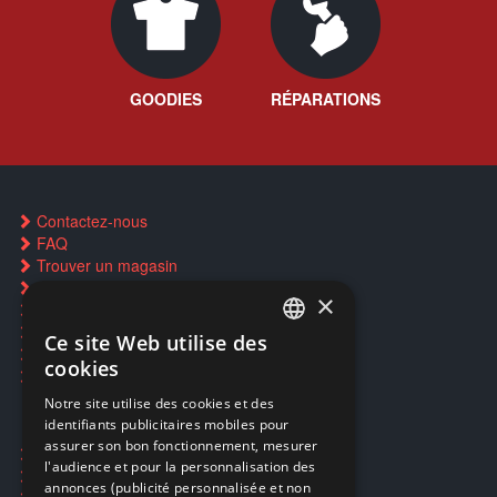
GOODIES
RÉPARATIONS
Contactez-nous
FAQ
Trouver un magasin
Rachat cartes Pokémon
×
Réservation par SMS
Restauration CD griffés
Ce site Web utilise des
FRENCH
Réparations & SAV
cookies
Smartpoints
FRENCH
Notre site utilise des cookies et des
identifiants publicitaires mobiles pour
DUTCH
assurer son bon fonctionnement, mesurer
Ecogaming
ENGLISH
l'audience et pour la personnalisation des
Expédition & retours
annonces (publicité personnalisée et non