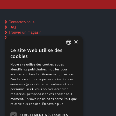
Contactez-nous
FAQ
Trouver un magasin
Rachat cartes Pokémon
×
Réservation par SMS
Restauration CD griffés
Ce site Web utilise des
FRENCH
Réparations & SAV
cookies
Smartpoints
FRENCH
Notre site utilise des cookies et des
identifiants publicitaires mobiles pour
DUTCH
assurer son bon fonctionnement, mesurer
Ecogaming
ENGLISH
l'audience et pour la personnalisation des
Expédition & retours
annonces (publicité personnalisée et non
Confidentialité
personnalisée). Vous pouvez accepter,
Conditions générales
refuser ou personnaliser vos choix à tout
EA Sport UFC 6
moment. En savoir plus dans notre Politique
Call of Duty: Modern Warfare 4
relative aux cookies.
En savoir plus
Rachat et revente de jeux en cash
STRICTEMENT NÉCESSAIRES