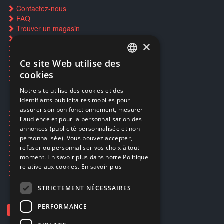
Contactez-nous
FAQ
Trouver un magasin
Rachat cartes Pokémon
×
Réservation par SMS
Restauration CD griffés
Ce site Web utilise des
FRENCH
Réparations & SAV
cookies
Smartpoints
FRENCH
Notre site utilise des cookies et des
identifiants publicitaires mobiles pour
DUTCH
assurer son bon fonctionnement, mesurer
Ecogaming
ENGLISH
l'audience et pour la personnalisation des
Expédition & retours
annonces (publicité personnalisée et non
Confidentialité
personnalisée). Vous pouvez accepter,
Conditions générales
refuser ou personnaliser vos choix à tout
EA Sport UFC 6
moment. En savoir plus dans notre Politique
Call of Duty: Modern Warfare 4
relative aux cookies.
En savoir plus
Rachat et revente de jeux en cash
STRICTEMENT NÉCESSAIRES
PERFORMANCE