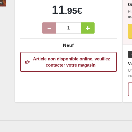
G
11
.95€
Re
ma
Neuf
Article non disponible online, veuillez
Vo
contacter votre magasin
Un
in