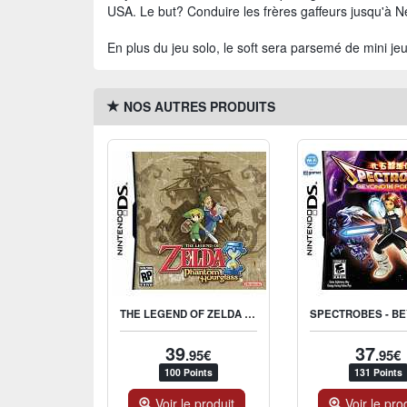
USA. Le but? Conduire les frères gaffeurs jusqu'à N
En plus du jeu solo, le soft sera parsemé de mini jeu
NOS AUTRES PRODUITS
THE LEGEND OF ZELDA : PHANTOM HOURGLASS
39
37
.95€
.95€
100 Points
131 Points
Voir le produit
Voir le pro