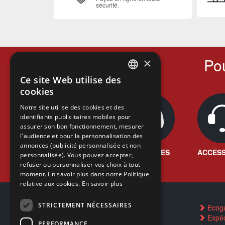
sécurité.
Pou
×
Ce site Web utilise des
FRENCH
cookies
FRENCH
Notre site utilise des cookies et des
identifiants publicitaires mobiles pour
DUTCH
assurer son bon fonctionnement, mesurer
ENGLISH
l'audience et pour la personnalisation des
annonces (publicité personnalisée et non
JEUX VIDÉO
CONSOLES
ACCESS
personnalisée). Vous pouvez accepter,
refuser ou personnaliser vos choix à tout
moment. En savoir plus dans notre Politique
relative aux cookies.
En savoir plus
STRICTEMENT NÉCESSAIRES
Contactez-nous
Ecog
FAQ
Expéd
PERFORMANCE