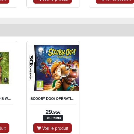
SCOOBY BOO WHO'S WATCHING WHO
SCOOBY-DOO! OPÉRATION CHOCOTTES
29
.95€
105 Points
duit
Voir le produit