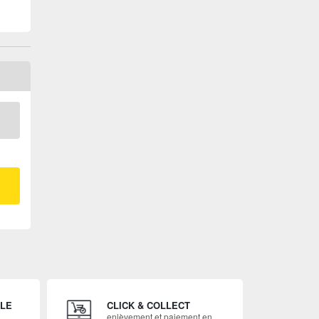
ILE
CLICK & COLLECT
enlèvement et paiement en