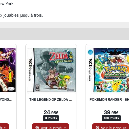
ew York.
x jouables jusqu'à trois.
SPECTROBES - BEYOND THE PORTAL
THE LEGEND OF ZELDA : SPIRIT TRACKS
24
39
.95€
.95€
0 Points
100 Points
duit
Voir le produit
Voir le produit