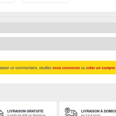
aisser un commentaire, veuillez
vous connecter
ou
créer un compte
.
LIVRAISON GRATUITE
LIVRAISON À DOMIC
à partir de 40€ en Belgique.
en 2 à 4 jours.