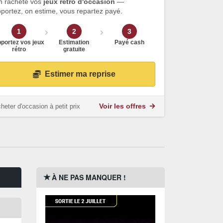
n rachète vos
jeux rétro d'occasion
—
portez, on estime, vous repartez payé.
1
2
3
portez vos jeux
Estimation
Payé cash
rétro
gratuite
Estimer ma reprise
heter d'occasion à petit prix
Voir les offres
À NE PAS MANQUER !