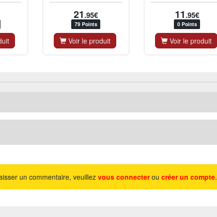
21
11
.95€
.95€
79 Points
0 Points
duit
Voir le produit
Voir le produit
aisser un commentaire, veuillez
vous connecter
ou
créer un compte
.