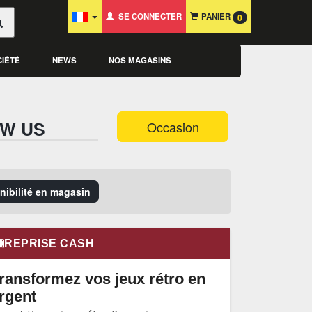
SE CONNECTER
PANIER
0
CIÉTÉ
NEWS
NOS MAGASINS
OW US
Occasion
onibilité en magasin
REPRISE CASH
ransformez vos jeux rétro en
rgent