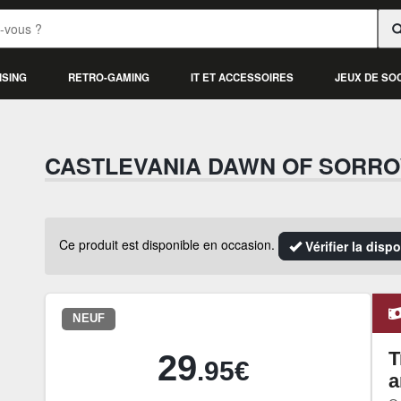
ISING
RETRO-GAMING
IT ET ACCESSOIRES
JEUX DE SO
CASTLEVANIA DAWN OF SORR
Ce produit est disponible en occasion.
Vérifier la disp
NEUF
T
29
.95€
a