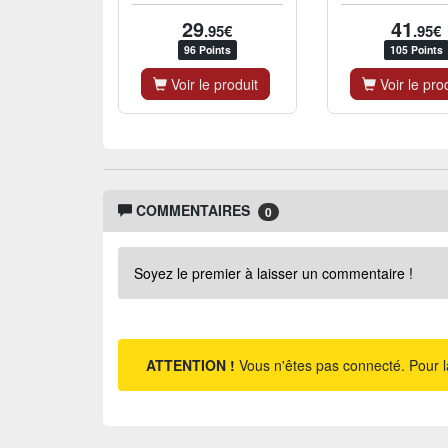
29
41
.95€
.95€
96 Points
105 Points
Voir le produit
Voir le pro
COMMENTAIRES
0
Soyez le premier à laisser un commentaire !
ATTENTION !
Vous n'êtes pas connecté. Pour l