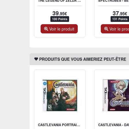
THE LEGEND OF ZELDA : PHANTOM HOURGLASS
39
37
.95€
.95€
100 Points
131 Points
Voir le produit
Voir le pro
PRODUITS QUE VOUS AIMERIEZ PEUT-ÊTRE
CASTLEVANIA PORTRAIT OF RUIN