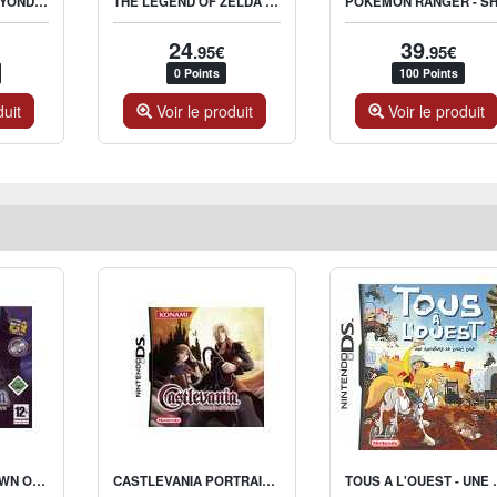
SPECTROBES - BEYOND THE PORTAL
THE LEGEND OF ZELDA : SPIRIT TRACKS
24
39
.95€
.95€
0 Points
100 Points
duit
Voir le produit
Voir le produit
CASTLEVANIA - DAWN OF SORROW
CASTLEVANIA PORTRAIT OF RUIN
TOUS A L'OUEST 