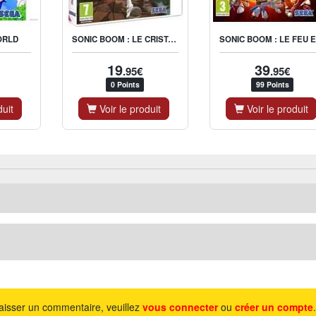
SONIC BOOM : LE CRISTAL BRISÉ
ORLD
19
39
.95€
.95€
0 Points
99 Points
duit
Voir le produit
Voir le produit
aisser un commentaire, veuillez
vous connecter
ou
créer un compte
.