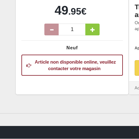
T
49
.95€
a
O
ap
Neuf
Ap
Article non disponible online, veuillez
contacter votre magasin
Ac