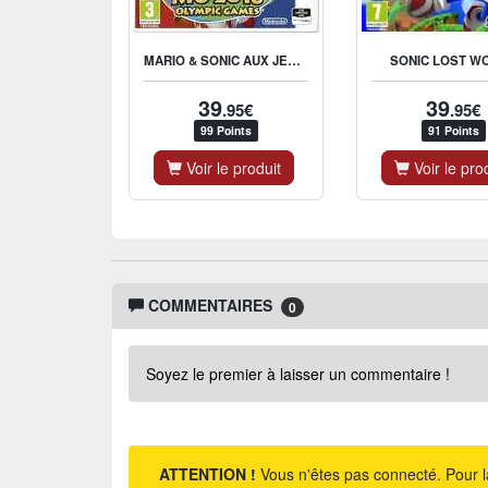
MARIO & SONIC AUX JEUX OLYMPIQUES DE RIO 2016
SONIC LOST W
39
39
.95€
.95€
99 Points
91 Points
Voir le produit
Voir le pro
COMMENTAIRES
0
Soyez le premier à laisser un commentaire !
ATTENTION !
Vous n'êtes pas connecté. Pour l