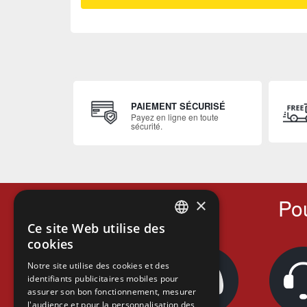
PAIEMENT SÉCURISÉ
Payez en ligne en toute
sécurité.
Pou
×
Ce site Web utilise des
FRENCH
cookies
FRENCH
Notre site utilise des cookies et des
identifiants publicitaires mobiles pour
DUTCH
assurer son bon fonctionnement, mesurer
ENGLISH
l'audience et pour la personnalisation des