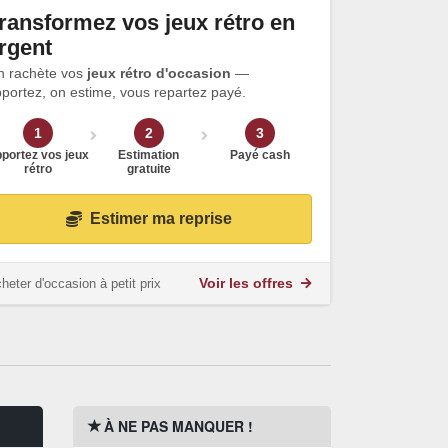
ransformez vos jeux rétro en
rgent
n rachète vos
jeux rétro d'occasion
—
portez, on estime, vous repartez payé.
1
2
3
portez vos jeux
Estimation
Payé cash
rétro
gratuite
Estimer ma reprise
heter d'occasion à petit prix
Voir les offres
À NE PAS MANQUER !