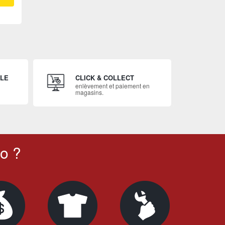
ILE
CLICK & COLLECT
enlèvement et paiement en
magasins.
o ?