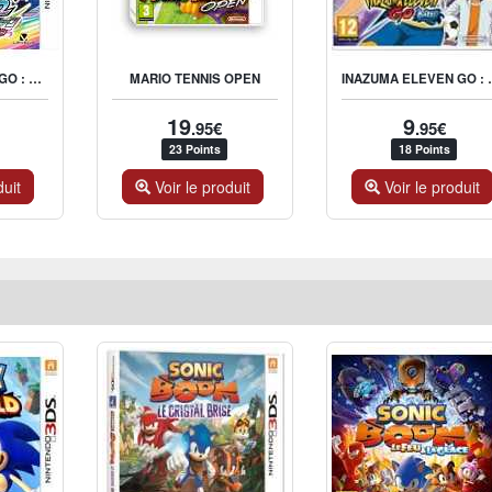
INAZUMA ELEVEN GO : CHRONO STONES BRASIER
INAZUMA E
MARIO TENNIS OPEN
19
9
.95€
.95€
23 Points
18 Points
duit
Voir le produit
Voir le produit