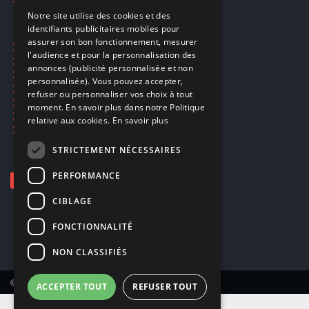
FRENCH
Notre site utilise des cookies et des
identifiants publicitaires mobiles pour
DUTCH
assurer son bon fonctionnement, mesurer
Ecogaming
ENGLISH
l'audience et pour la personnalisation des
Expédition & retours
annonces (publicité personnalisée et non
Confidentialité
personnalisée). Vous pouvez accepter,
Conditions générales
refuser ou personnaliser vos choix à tout
EA Sport UFC 6
moment. En savoir plus dans notre Politique
Call of Duty: Modern Warfare 4
relative aux cookies.
En savoir plus
Rachat et revente de jeux en cash
STRICTEMENT NÉCESSAIRES
PERFORMANCE
CIBLAGE
FONCTIONNALITÉ
NON CLASSIFIÉS
© Copyright 2026 Smartoys SA – Tous droits réservés.
ACCEPTER TOUT
REFUSER TOUT