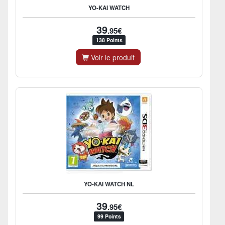
YO-KAI WATCH
39
.95€
138 Points
Voir le produit
YO-KAI WATCH NL
39
.95€
99 Points