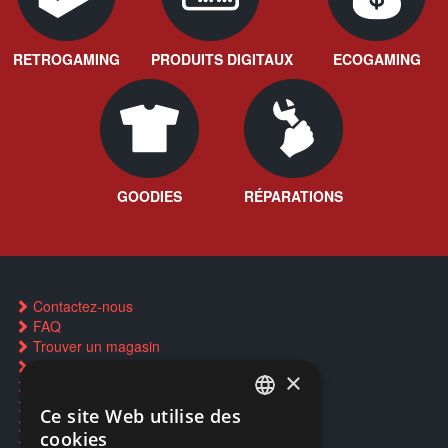
RETROGAMING
PRODUITS DIGITAUX
ECOGAMING
GOODIES
RÉPARATIONS
Contactez-nous
FAQ
Trouver un magasin
Rachat cartes Pokémon
×
Réservation par SMS
Restauration CD griffés
Ce site Web utilise des
FRENCH
Réparations & SAV
cookies
Smartpoints