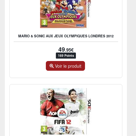
MARIO & SONIC AUX JEUX OLYMPIQUES LONDRES 2012
49
.95€
169 Points
Voir le produit