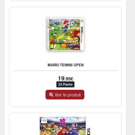
MARIO TENNIS OPEN
19
.95€
23 Points
Voir le produit