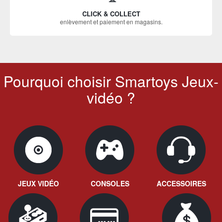
CLICK & COLLECT
enlèvement et paiement en magasins.
Pourquoi choisir Smartoys Jeux-
vidéo ?
JEUX VIDÉO
CONSOLES
ACCESSOIRES