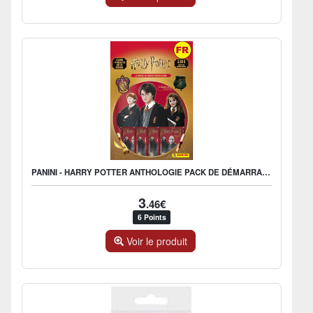
PANINI - HARRY POTTER ANTHOLOGIE PACK DE DÉMARRAGE 1 ALBUM + 4 P
3
.46€
6 Points
Voir le produit