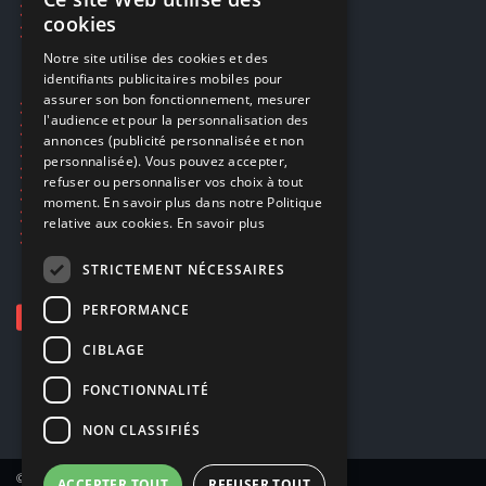
FRENCH
Réparations & SAV
cookies
Smartpoints
FRENCH
Notre site utilise des cookies et des
identifiants publicitaires mobiles pour
DUTCH
assurer son bon fonctionnement, mesurer
Ecogaming
ENGLISH
l'audience et pour la personnalisation des
Expédition & retours
annonces (publicité personnalisée et non
Confidentialité
personnalisée). Vous pouvez accepter,
Conditions générales
refuser ou personnaliser vos choix à tout
EA Sport UFC 6
moment. En savoir plus dans notre Politique
Call of Duty: Modern Warfare 4
relative aux cookies.
En savoir plus
Rachat et revente de jeux en cash
STRICTEMENT NÉCESSAIRES
PERFORMANCE
CIBLAGE
FONCTIONNALITÉ
NON CLASSIFIÉS
© Copyright 2026 Smartoys SA – Tous droits réservés.
ACCEPTER TOUT
REFUSER TOUT