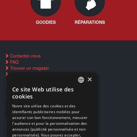
GOODIES
RÉPARATIONS
Contactez-nous
FAQ
Trouver un magasin
Rachat cartes Pokémon
×
Réservation par SMS
Restauration CD griffés
Ce site Web utilise des
FRENCH
Réparations & SAV
cookies
Smartpoints
FRENCH
Notre site utilise des cookies et des
identifiants publicitaires mobiles pour
DUTCH
assurer son bon fonctionnement, mesurer
Ecogaming
ENGLISH
l'audience et pour la personnalisation des
Expédition & retours
annonces (publicité personnalisée et non
Confidentialité
personnalisée). Vous pouvez accepter,