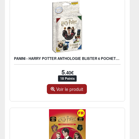
PANINI - HARRY POTTER ANTHOLOGIE BLISTER 6 POCHETTES
5
.40€
18 Points
Voir le produit