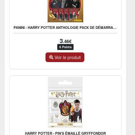
PANINI - HARRY POTTER ANTHOLOGIE PACK DE DÉMARRAGE 1 ALBUM + 4 P
3
.46€
6 Points
Voir le produit
HARRY POTTER - PIN'S ÉMAILLÉ GRYFFONDOR