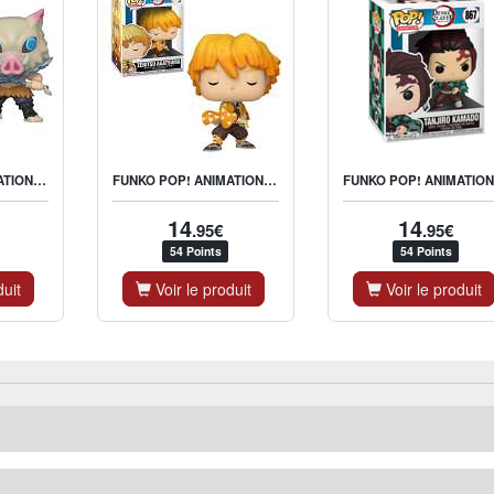
FUNKO POP! ANIMATION: DEMON SLAYER - INOSUKE HASHIBIRA
FUNKO POP! ANIMATION: DEMON SLAYER - ZENITSU AGATSUMA
F
14
14
.95€
.95€
54 Points
54 Points
duit
Voir le produit
Voir le produit