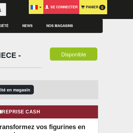
SE CONNECTER
PANIER
0
CIÉTÉ
NEWS
NOS MAGASINS
ECE -
Disponible
ilité en magasin
REPRISE CASH
ransformez vos figurines en