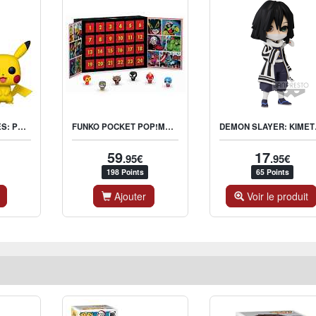
FUNKO POP! GAMES: POKÉMON - PIKACHU
FUNKO POCKET POP!MARVEL AVENGERS CALENDRIER DE L'AVENT
DEMON SLAYER
59
17
.95€
.95€
198 Points
65 Points
Ajouter
Voir le produit