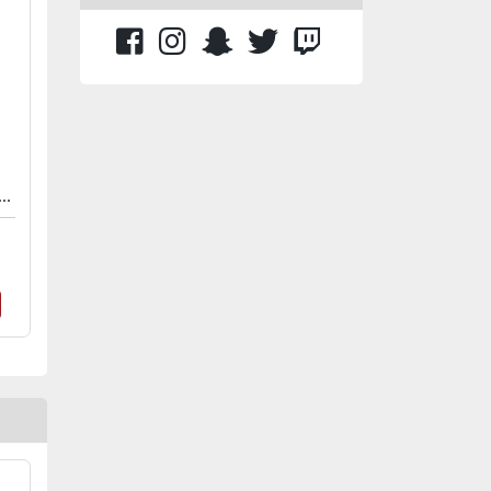
: KIMETSU NO YAIBA - Q POSKET PETIT VOL.3 C: OBANAI