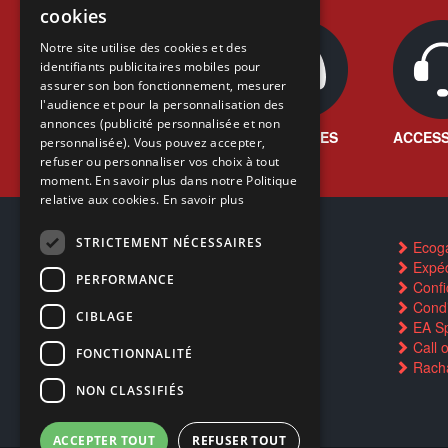
cookies
FRENCH
Notre site utilise des cookies et des
identifiants publicitaires mobiles pour
DUTCH
assurer son bon fonctionnement, mesurer
ENGLISH
l'audience et pour la personnalisation des
annonces (publicité personnalisée et non
JEUX VIDÉO
CONSOLES
ACCESS
personnalisée). Vous pouvez accepter,
refuser ou personnaliser vos choix à tout
moment. En savoir plus dans notre Politique
relative aux cookies.
En savoir plus
STRICTEMENT NÉCESSAIRES
Contactez-nous
Ecog
FAQ
Expéd
PERFORMANCE
Trouver un magasin
Confid
Rachat cartes Pokémon
Condi
CIBLAGE
Réservation par SMS
EA Sp
Restauration CD griffés
Call 
FONCTIONNALITÉ
Réparations & SAV
Racha
Smartpoints
NON CLASSIFIÉS
ACCEPTER TOUT
REFUSER TOUT