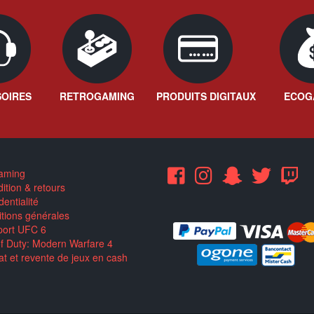
OIRES
RETROGAMING
PRODUITS DIGITAUX
ECOG
aming
ition & retours
entialité
tions générales
ort UFC 6
of Duty: Modern Warfare 4
t et revente de jeux en cash