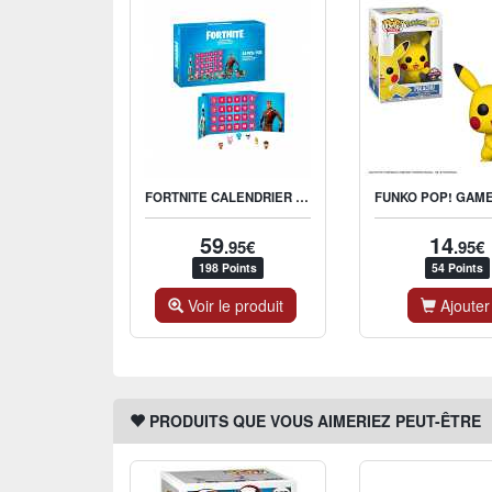
FORTNITE CALENDRIER DE L'AVENT
59
14
.95€
.95€
198 Points
54 Points
Voir le produit
Ajouter
PRODUITS QUE VOUS AIMERIEZ PEUT-ÊTRE