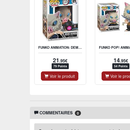
FUNKO ANIMATION: DEMON SLAYER - INOSUKE (FLOCKED) - US EXCLUSIVE
21
14
.95€
.95€
79 Points
54 Points
Voir le produit
Voir le pro
COMMENTAIRES
0