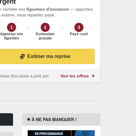
rgent
n rachète vos
figurines d'occasion
— apportez,
 estime, vous repartez payé.
1
2
3
Apportez vos
Estimation
Payé cash
figurines
gratuite
Estimer ma reprise
heter d'occasion à petit prix
Voir les offres
À NE PAS MANQUER !