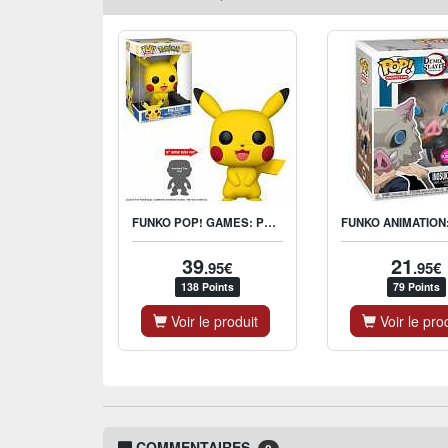
FUNKO POP! GAMES: POKÉMON - PIKACHU 10" SUPER SIZED POP!
39
21
.95€
.95€
138 Points
79 Points
Voir le produit
Voir le pro
COMMENTAIRES