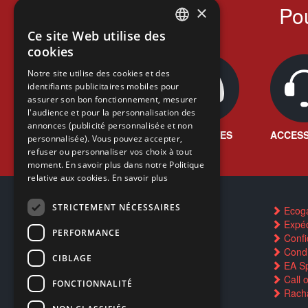
Pou
×
Ce site Web utilise des
FRENCH
cookies
FRENCH
Notre site utilise des cookies et des
identifiants publicitaires mobiles pour
DUTCH
assurer son bon fonctionnement, mesurer
ENGLISH
l'audience et pour la personnalisation des
annonces (publicité personnalisée et non
JEUX VIDÉO
CONSOLES
ACCESS
personnalisée). Vous pouvez accepter,
refuser ou personnaliser vos choix à tout
moment. En savoir plus dans notre Politique
relative aux cookies.
En savoir plus
STRICTEMENT NÉCESSAIRES
Contactez-nous
Ecog
FAQ
Expéd
PERFORMANCE
Trouver un magasin
Confid
Rachat cartes Pokémon
Condi
CIBLAGE
Réservation par SMS
EA Sp
Restauration CD griffés
Call 
FONCTIONNALITÉ
Réparations & SAV
Racha
Smartpoints