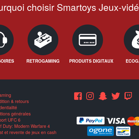
rquoi choisir Smartoys Jeux-vidé
OIRES
RETROGAMING
PRODUITS DIGITAUX
ECOG
aming
ition & retours
entialité
tions générales
ort UFC 6
of Duty: Modern Warfare 4
t et revente de jeux en cash