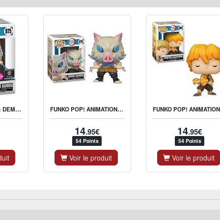
FUNKO ANIMATION: DEMON SLAYER - INOSUKE (FLOCKED) - US EXCLUSIVE
FUNKO POP! ANIMATION: DEMON SLAYER - INOSUKE HASHIBIRA
F
14
14
.95€
.95€
54 Points
54 Points
duit
Voir le produit
Voir le produit