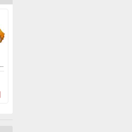
UNKO POP! ANIMATION: DEMON SLAYER - ZENITSU AGATSUMA