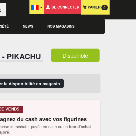
SE CONNECTER
PANIER
0
CIÉTÉ
NEWS
NOS MAGASINS
- PIKACHU
Disponible
er la disponibilité en magasin
JE VENDS
agnez du cash avec vos figurines
prise immédiate, payée en cash ou en
bon d'achat
joré
.