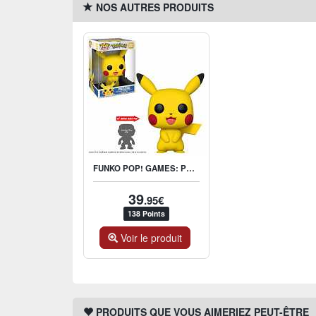
NOS AUTRES PRODUITS
FUNKO POP! GAMES: POKÉMON - PIKACHU 10" SUPER SIZED POP!
39
.95€
138 Points
Voir le produit
PRODUITS QUE VOUS AIMERIEZ PEUT-ÊTRE