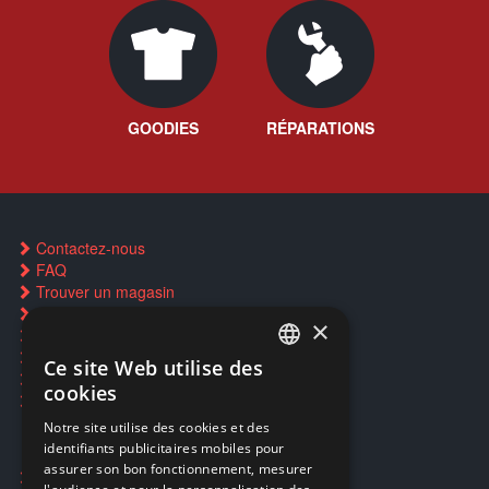
GOODIES
RÉPARATIONS
Contactez-nous
FAQ
Trouver un magasin
Rachat cartes Pokémon
×
Réservation par SMS
Restauration CD griffés
Ce site Web utilise des
FRENCH
Réparations & SAV
cookies
Smartpoints
FRENCH
Notre site utilise des cookies et des
identifiants publicitaires mobiles pour
DUTCH
assurer son bon fonctionnement, mesurer
Ecogaming
ENGLISH