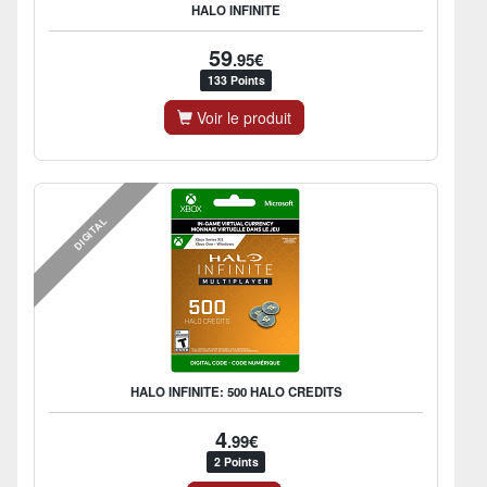
HALO INFINITE
59
.95€
133 Points
Voir le produit
DIGITAL
HALO INFINITE: 500 HALO CREDITS
4
.99€
2 Points