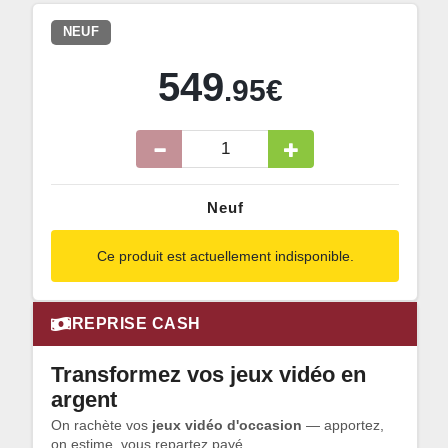
NEUF
549
.95€
Neuf
Ce produit est actuellement indisponible.
REPRISE CASH
Transformez vos jeux vidéo en
argent
On rachète vos
jeux vidéo d'occasion
— apportez,
on estime, vous repartez payé.