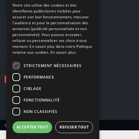
FRENCH
Notre site utilise des cookies et des
identifiants publicitaires mobiles pour
DUTCH
assurer son bon fonctionnement, mesurer
Ecogaming
ENGLISH
l'audience et pour la personnalisation des
Expédition & retours
annonces (publicité personnalisée et non
Confidentialité
personnalisée). Vous pouvez accepter,
Conditions générales
refuser ou personnaliser vos choix à tout
EA Sport UFC 6
moment. En savoir plus dans notre Politique
Call of Duty: Modern Warfare 4
relative aux cookies.
En savoir plus
Rachat et revente de jeux en cash
STRICTEMENT NÉCESSAIRES
PERFORMANCE
CIBLAGE
FONCTIONNALITÉ
NON CLASSIFIÉS
© Copyright 2026 Smartoys SA – Tous droits réservés.
ACCEPTER TOUT
REFUSER TOUT