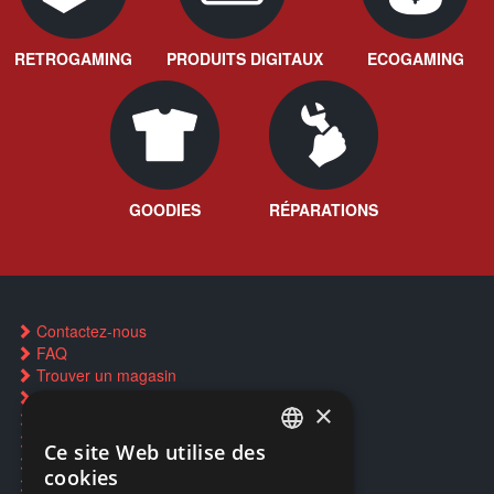
RETROGAMING
PRODUITS DIGITAUX
ECOGAMING
GOODIES
RÉPARATIONS
Contactez-nous
FAQ
Trouver un magasin
Rachat cartes Pokémon
×
Réservation par SMS
Restauration CD griffés
Ce site Web utilise des
FRENCH
Réparations & SAV
cookies
Smartpoints