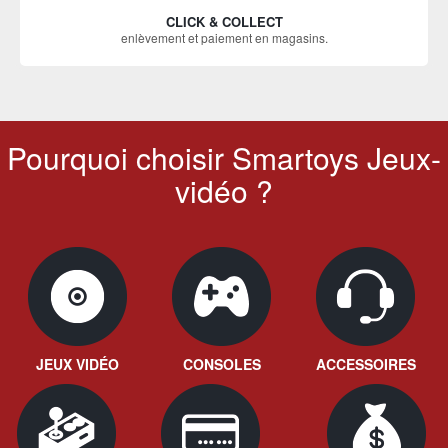
CLICK & COLLECT
enlèvement et paiement en magasins.
Pourquoi choisir Smartoys Jeux-
vidéo ?
JEUX VIDÉO
CONSOLES
ACCESSOIRES