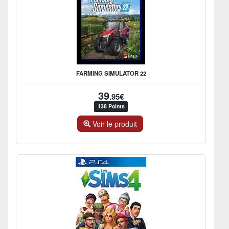
FARMING SIMULATOR 22
39
.95€
138 Points
Voir le produit