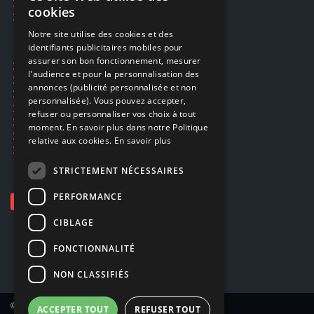
FRENCH
Réparations & SAV
cookies
Smartpoints
FRENCH
Notre site utilise des cookies et des
identifiants publicitaires mobiles pour
DUTCH
assurer son bon fonctionnement, mesurer
Ecogaming
ENGLISH
l'audience et pour la personnalisation des
Expédition & retours
annonces (publicité personnalisée et non
Confidentialité
personnalisée). Vous pouvez accepter,
Conditions générales
refuser ou personnaliser vos choix à tout
EA Sport UFC 6
moment. En savoir plus dans notre Politique
Call of Duty: Modern Warfare 4
relative aux cookies.
En savoir plus
Rachat et revente de jeux en cash
STRICTEMENT NÉCESSAIRES
PERFORMANCE
CIBLAGE
FONCTIONNALITÉ
NON CLASSIFIÉS
© Copyright 2026 Smartoys SA – Tous droits réservés.
ACCEPTER TOUT
REFUSER TOUT