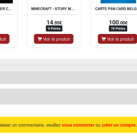
MINECRAFT STARTER COLLECTION PS4
MINECRAFT : STORY MODE
CAR
14
100
.95€
.00€
0 Points
76 Points
duit
Voir le produit
Voir le produit
aisser un commentaire, veuillez
vous connecter
ou
créer un compte
.