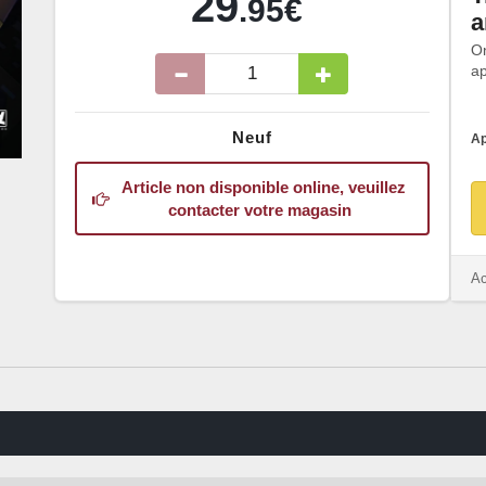
29
.95€
a
O
ap
Neuf
Ap
Article non disponible online, veuillez
contacter votre magasin
Ac