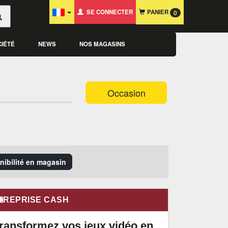
SE CONNECTER
PANIER
0
CIÉTÉ
NEWS
NOS MAGASINS
Occasion
onibilité en magasin
REPRISE CASH
ransformez vos jeux vidéo en