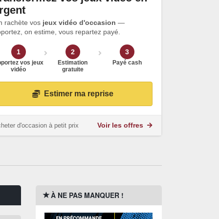
rgent
n rachète vos
jeux vidéo d'occasion
—
portez, on estime, vous repartez payé.
1
2
3
portez vos jeux
Estimation
Payé cash
vidéo
gratuite
Estimer ma reprise
heter d'occasion à petit prix
Voir les offres
À NE PAS MANQUER !