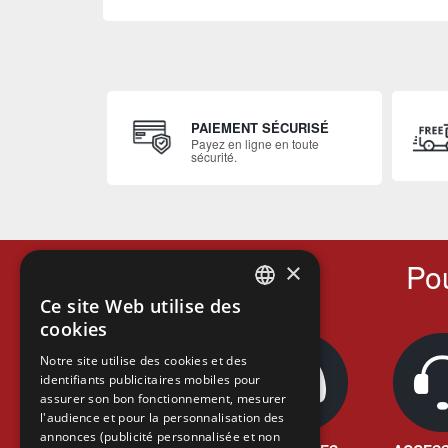
PAIEMENT SÉCURISÉ
Payez en ligne en toute
sécurité.
Pou
×
Ce site Web utilise des
FRENCH
cookies
FRENCH
Notre site utilise des cookies et des
identifiants publicitaires mobiles pour
DUTCH
assurer son bon fonctionnement, mesurer
ENGLISH
l'audience et pour la personnalisation des
annonces (publicité personnalisée et non