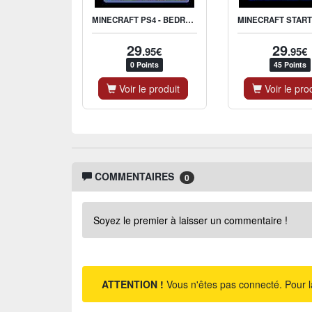
MINECRAFT PS4 - BEDROCK EDITION
29
29
.95€
.95€
0 Points
45 Points
Voir le produit
Voir le pro
COMMENTAIRES
0
Soyez le premier à laisser un commentaire !
ATTENTION !
Vous n'êtes pas connecté. Pour l