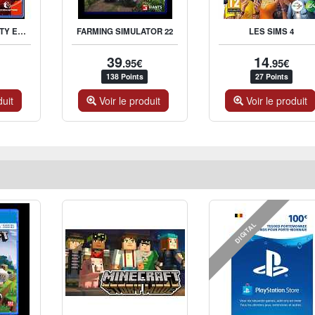
F1 2020 - F1 SEVENTY EDITION
FARMING SIMULATOR 22
LES SIMS 4
39
14
.95€
.95€
138 Points
27 Points
duit
Voir le produit
Voir le produit
DIGITAL