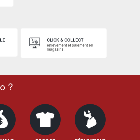
ILE
CLICK & COLLECT
enlèvement et paiement en
magasins.
o ?