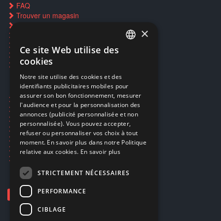
FAQ
Trouver un magasin
Rachat cartes Pokémon
×
Réservation par SMS
Restauration CD griffés
Ce site Web utilise des
FRENCH
Réparations & SAV
cookies
Smartpoints
FRENCH
Notre site utilise des cookies et des
identifiants publicitaires mobiles pour
DUTCH
assurer son bon fonctionnement, mesurer
Ecogaming
ENGLISH
l'audience et pour la personnalisation des
Expédition & retours
annonces (publicité personnalisée et non
Confidentialité
personnalisée). Vous pouvez accepter,
Conditions générales
refuser ou personnaliser vos choix à tout
EA Sport UFC 6
moment. En savoir plus dans notre Politique
Call of Duty: Modern Warfare 4
relative aux cookies.
En savoir plus
Rachat et revente de jeux en cash
STRICTEMENT NÉCESSAIRES
PERFORMANCE
CIBLAGE