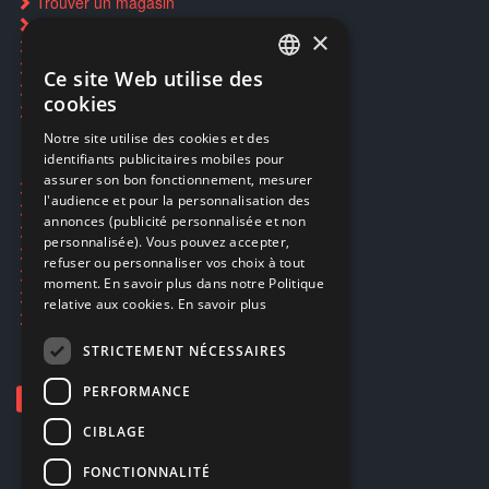
Trouver un magasin
Rachat cartes Pokémon
×
Réservation par SMS
Restauration CD griffés
Ce site Web utilise des
FRENCH
Réparations & SAV
cookies
Smartpoints
FRENCH
Notre site utilise des cookies et des
identifiants publicitaires mobiles pour
DUTCH
assurer son bon fonctionnement, mesurer
Ecogaming
ENGLISH
l'audience et pour la personnalisation des
Expédition & retours
annonces (publicité personnalisée et non
Confidentialité
personnalisée). Vous pouvez accepter,
Conditions générales
refuser ou personnaliser vos choix à tout
EA Sport UFC 6
moment. En savoir plus dans notre Politique
Call of Duty: Modern Warfare 4
relative aux cookies.
En savoir plus
Rachat et revente de jeux en cash
STRICTEMENT NÉCESSAIRES
PERFORMANCE
CIBLAGE
FONCTIONNALITÉ