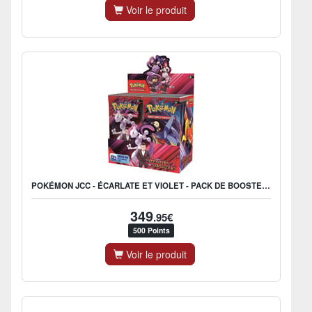
Voir le produit
POKÉMON JCC - ÉCARLATE ET VIOLET - PACK DE BOOSTER EV10 RIVALITÉS DESTINÉES (DISPLAY X36) - FR
349
.95€
500 Points
Voir le produit