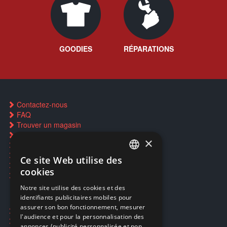
GOODIES
RÉPARATIONS
Contactez-nous
FAQ
Trouver un magasin
Rachat cartes Pokémon
×
Réservation par SMS
Restauration CD griffés
Ce site Web utilise des
FRENCH
Réparations & SAV
cookies
Smartpoints
FRENCH
Notre site utilise des cookies et des
identifiants publicitaires mobiles pour
DUTCH
assurer son bon fonctionnement, mesurer
Ecogaming
ENGLISH
l'audience et pour la personnalisation des
Expédition & retours
annonces (publicité personnalisée et non