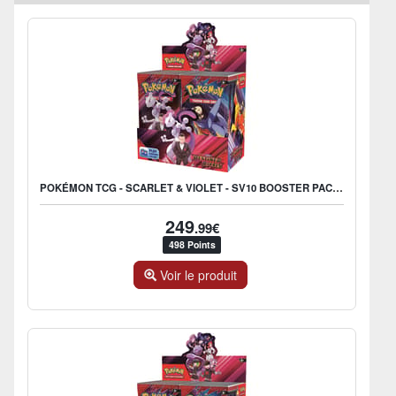
POKÉMON TCG - SCARLET & VIOLET - SV10 BOOSTER PACK (DISPLAY X36) - UK
249
.99€
498 Points
Voir le produit