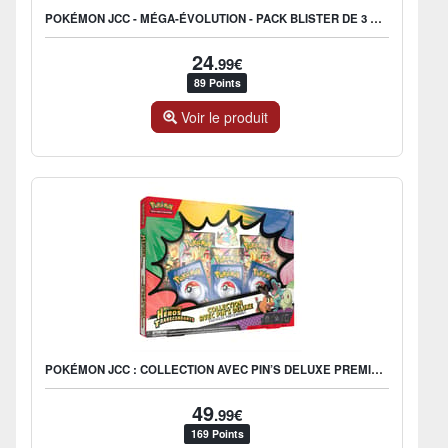
POKÉMON JCC - MÉGA-ÉVOLUTION - PACK BLISTER DE 3 BOOSTERS ME02 FLAMMES FANTASMAGORIQUES FARFURET OU DIMORET (1 BLISTER ALÉATOIRE) - FR
24
.99€
89 Points
Voir le produit
POKÉMON JCC : COLLECTION AVEC PIN’S DELUXE PREMIERS PARTENAIRES - ME2.5 HÉROS TRANSCENDANTS - FR
49
.99€
169 Points