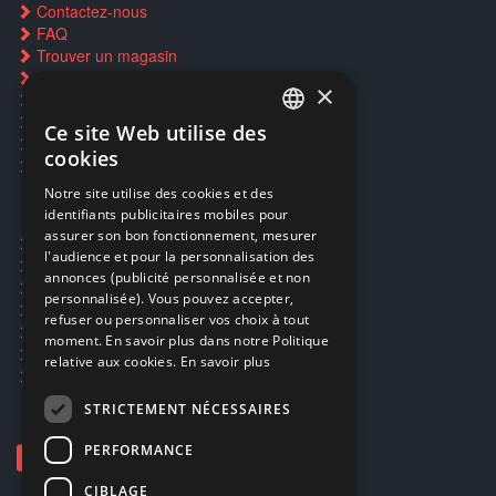
Contactez-nous
FAQ
Trouver un magasin
Rachat cartes Pokémon
×
Réservation par SMS
Restauration CD griffés
Ce site Web utilise des
FRENCH
Réparations & SAV
cookies
Smartpoints
FRENCH
Notre site utilise des cookies et des
identifiants publicitaires mobiles pour
DUTCH
assurer son bon fonctionnement, mesurer
Ecogaming
ENGLISH
l'audience et pour la personnalisation des
Expédition & retours
annonces (publicité personnalisée et non
Confidentialité
personnalisée). Vous pouvez accepter,
Conditions générales
refuser ou personnaliser vos choix à tout
EA Sport UFC 6
moment. En savoir plus dans notre Politique
Call of Duty: Modern Warfare 4
relative aux cookies.
En savoir plus
Rachat et revente de jeux en cash
STRICTEMENT NÉCESSAIRES
PERFORMANCE
CIBLAGE