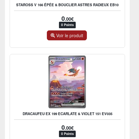
STAROSS V 166 ÉPÉE & BOUCLIER ASTRES RADIEUX EB10
0
.00€
0 Points
Voir le produit
DRACAUFEU EX 199 ECARLATE & VIOLET 151 EV035
0
.00€
0 Points