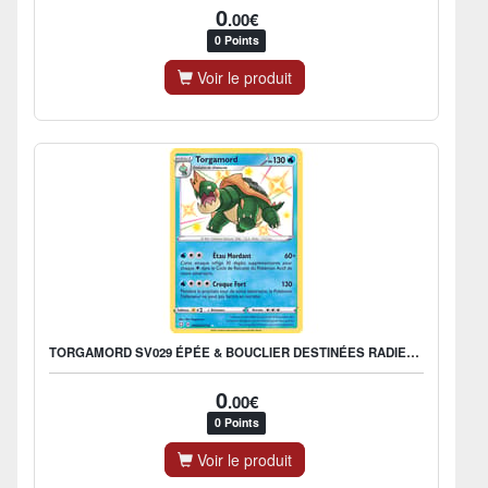
0
.00€
0 Points
Voir le produit
TORGAMORD SV029 ÉPÉE & BOUCLIER DESTINÉES RADIEUSES EB045
0
.00€
0 Points
Voir le produit