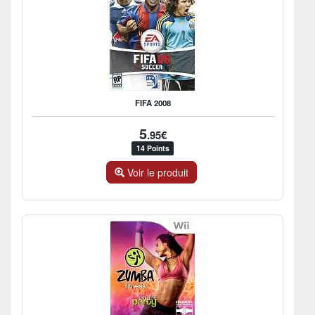
FIFA 2008
5
.95€
14 Points
Voir le produit