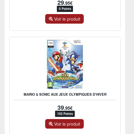
29
.95€
0 Points
Voir le produit
MARIO & SONIC AUX JEUX OLYMPIQUES D'HIVER
39
.95€
102 Points
Voir le produit