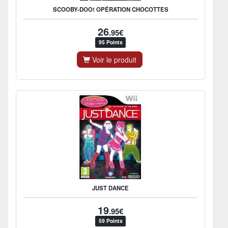
SCOOBY-DOO! OPÉRATION CHOCOTTES
26
.95€
95 Points
Voir le produit
JUST DANCE
19
.95€
59 Points