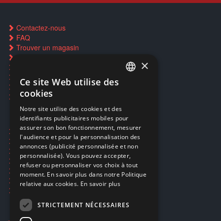
Contactez-nous
FAQ
Trouver un magasin
Rachat cartes Pokémon
×
Réservation par SMS
Restauration CD griffés
Ce site Web utilise des
FRENCH
Réparations & SAV
cookies
Smartpoints
FRENCH
Notre site utilise des cookies et des
identifiants publicitaires mobiles pour
DUTCH
assurer son bon fonctionnement, mesurer
Ecogaming
ENGLISH
l'audience et pour la personnalisation des
Expédition & retours
annonces (publicité personnalisée et non
Confidentialité
personnalisée). Vous pouvez accepter,
Conditions générales
refuser ou personnaliser vos choix à tout
EA Sport UFC 6
moment. En savoir plus dans notre Politique
Call of Duty: Modern Warfare 4
relative aux cookies.
En savoir plus
Rachat et revente de jeux en cash
STRICTEMENT NÉCESSAIRES