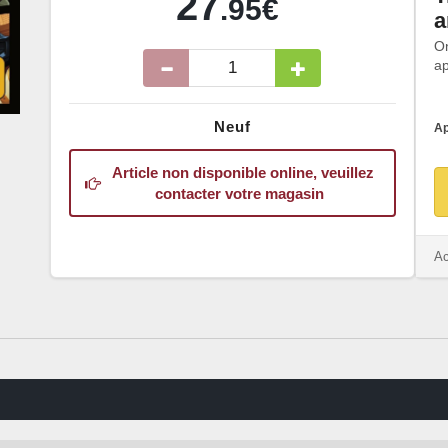
27
.95€
a
O
ap
Neuf
Ap
Article non disponible online, veuillez
contacter votre magasin
Ac