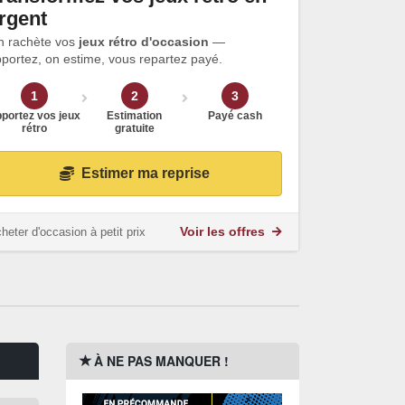
rgent
n rachète vos
jeux rétro d'occasion
—
portez, on estime, vous repartez payé.
1
2
3
portez vos jeux
Estimation
Payé cash
rétro
gratuite
Estimer ma reprise
heter d'occasion à petit prix
Voir les offres
À NE PAS MANQUER !