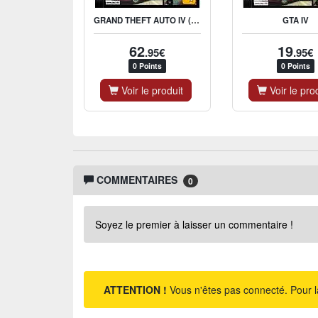
GRAND THEFT AUTO IV (GTA 4) (UK/FR)
GTA IV
62
19
.95€
.95€
0 Points
0 Points
Voir le produit
Voir le pro
COMMENTAIRES
0
Soyez le premier à laisser un commentaire !
ATTENTION !
Vous n'êtes pas connecté. Pour l