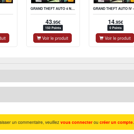
GRAND THEFT AUTO 4 NL-FR
43
14
.95€
.95€
150 Points
0 Points
duit
Voir le produit
Voir le produit
aisser un commentaire, veuillez
vous connecter
ou
créer un compte
.