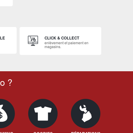
ILE
CLICK & COLLECT
enlèvement et paiement en
magasins.
o ?