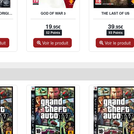
BATMAN ARKHAM ORIGINS
GOD OF WAR 3
THE LAST OF US
19
39
.95€
.95€
52 Points
93 Points
duit
Voir le produit
Voir le produit