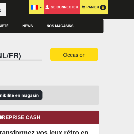
SE CONNECTER
PANIER
0
CIÉTÉ
NEWS
NOS MAGASINS
NL/FR)
Occasion
onibilité en magasin
REPRISE CASH
ransformez vos jeux rétro en