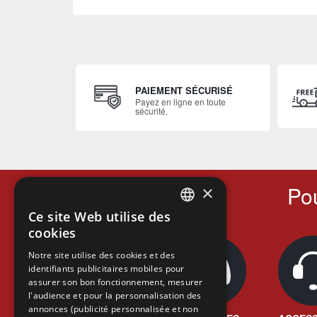
PAIEMENT SÉCURISÉ
Payez en ligne en toute
sécurité.
Pou
×
Ce site Web utilise des
FRENCH
cookies
FRENCH
Notre site utilise des cookies et des
identifiants publicitaires mobiles pour
DUTCH
assurer son bon fonctionnement, mesurer
ENGLISH
l'audience et pour la personnalisation des
annonces (publicité personnalisée et non