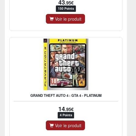
43
.95€
150 Points
Voir le produit
GRAND THEFT AUTO 4 : GTA 4 - PLATINUM
14
.95€
4 Points
Voir le produit