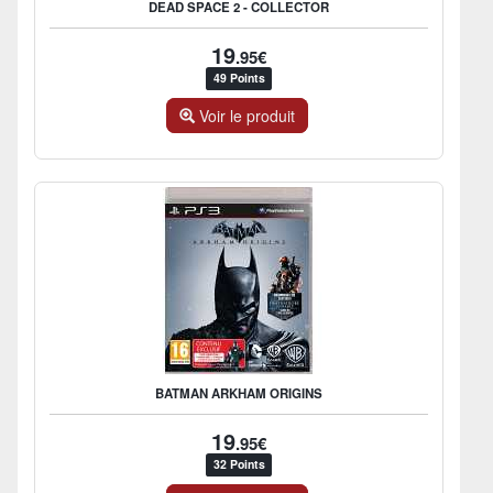
DEAD SPACE 2 - COLLECTOR
19
.95€
49 Points
Voir le produit
BATMAN ARKHAM ORIGINS
19
.95€
32 Points