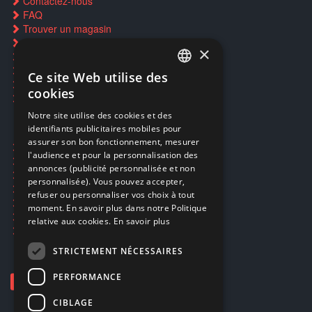
Contactez-nous
FAQ
Trouver un magasin
Rachat cartes Pokémon
×
Réservation par SMS
Restauration CD griffés
Ce site Web utilise des
FRENCH
Réparations & SAV
cookies
Smartpoints
FRENCH
Notre site utilise des cookies et des
identifiants publicitaires mobiles pour
DUTCH
assurer son bon fonctionnement, mesurer
Ecogaming
ENGLISH
l'audience et pour la personnalisation des
Expédition & retours
annonces (publicité personnalisée et non
Confidentialité
personnalisée). Vous pouvez accepter,
Conditions générales
refuser ou personnaliser vos choix à tout
EA Sport UFC 6
moment. En savoir plus dans notre Politique
Call of Duty: Modern Warfare 4
relative aux cookies.
En savoir plus
Rachat et revente de jeux en cash
STRICTEMENT NÉCESSAIRES
PERFORMANCE
CIBLAGE