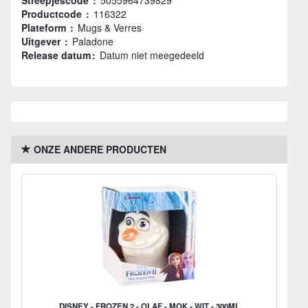
Streepjescode :
5055964739829
Productcode :
116322
Plateform :
Mugs & Verres
Uitgever :
Paladone
Release datum :
Datum niet meegedeeld
ONZE ANDERE PRODUCTEN
DISNEY - FROZEN 2 - OLAF - MOK - WIT - 300ML