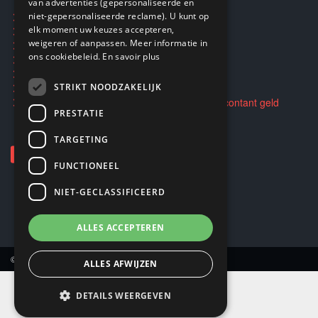
van advertenties (gepersonaliseerde en
niet-gepersonaliseerde reclame). U kunt op
Ecogaming
elk moment uw keuzes accepteren,
Verzending en retouren
weigeren of aanpassen. Meer informatie in
Privacybeleid
ons cookiebeleid.
En savoir plus
Algemene voorwaarden
STRIKT NOODZAKELIJK
Opkopen en doorverkopen van spellen voor contant geld
PRESTATIE
TARGETING
FUNCTIONEEL
NIET-GECLASSIFICEERD
ALLES ACCEPTEREN
© Copyright 2026 Smartoys SA.
ALLES AFWIJZEN
DETAILS WEERGEVEN