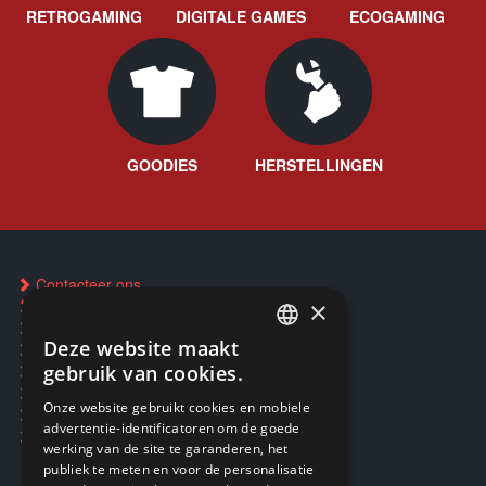
RETROGAMING
DIGITALE GAMES
ECOGAMING
GOODIES
HERSTELLINGEN
Contacteer ons
×
FAQ
Een winkel vinden
Deze website maakt
Inkoop Pokémon-kaarten
FRENCH
gebruik van cookies.
Reservering via SMS
CD & Disc herstelservice
FRENCH
Onze website gebruikt cookies en mobiele
Reparaties & After-sales
advertentie-identificatoren om de goede
DUTCH
Smartpunten
werking van de site te garanderen, het
ENGLISH
publiek te meten en voor de personalisatie