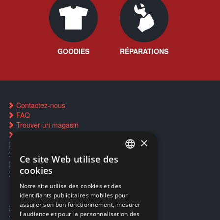
GOODIES
RÉPARATIONS
Contactez-nous
FAQ
Trouver un magasin
Rachat cartes Pokémon
×
Réservation par SMS
Restauration CD griffés
Ce site Web utilise des
FRENCH
Réparations & SAV
cookies
Smartpoints
FRENCH
Notre site utilise des cookies et des
identifiants publicitaires mobiles pour
DUTCH
assurer son bon fonctionnement, mesurer
Ecogaming
ENGLISH
l'audience et pour la personnalisation des
Expédition & retours