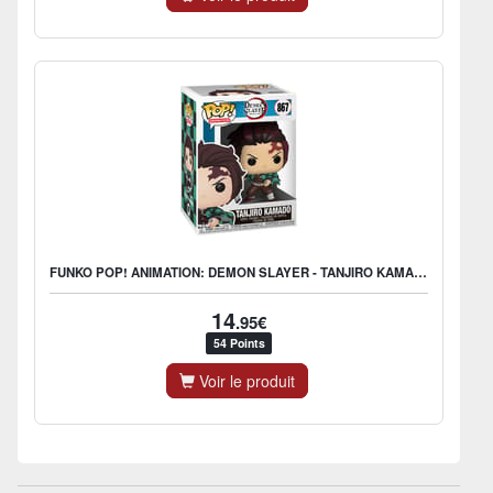
FUNKO POP! ANIMATION: DEMON SLAYER - TANJIRO KAMADO
14
.95€
54 Points
Voir le produit