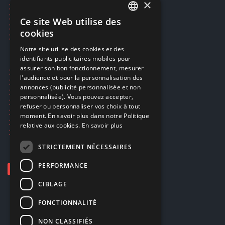
×
Réservation par SMS
Restauration CD griffés
Ce site Web utilise des
FRENCH
Réparations & SAV
cookies
Smartpoints
FRENCH
Notre site utilise des cookies et des
identifiants publicitaires mobiles pour
DUTCH
assurer son bon fonctionnement, mesurer
Ecogaming
ENGLISH
l'audience et pour la personnalisation des
Expédition & retours
annonces (publicité personnalisée et non
Confidentialité
personnalisée). Vous pouvez accepter,
Conditions générales
refuser ou personnaliser vos choix à tout
EA Sport UFC 6
moment. En savoir plus dans notre Politique
Call of Duty: Modern Warfare 4
relative aux cookies.
En savoir plus
Rachat et revente de jeux en cash
STRICTEMENT NÉCESSAIRES
PERFORMANCE
CIBLAGE
FONCTIONNALITÉ
NON CLASSIFIÉS