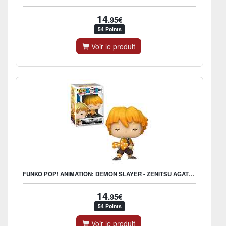
14
.95€
54 Points
Voir le produit
FUNKO POP! ANIMATION: DEMON SLAYER - ZENITSU AGATSUMA
14
.95€
54 Points
Voir le produit