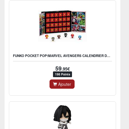
FUNKO POCKET POP!MARVEL AVENGERS CALENDRIER DE L'AVENT
59
.95€
198 Points
Ajouter