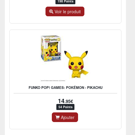
198 Points
Voir le produit
FUNKO POP! GAMES: POKÉMON - PIKACHU
14
.95€
54 Points
Ajouter