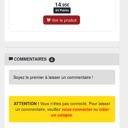
14
.95€
54 Points
Voir le produit
COMMENTAIRES
0
Soyez le premier à laisser un commentaire !
ATTENTION !
Vous n'êtes pas connecté. Pour laisser
un commentaire, veuillez
vous connecter
ou
créer
un compte
.