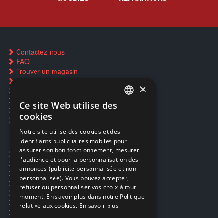
Contactez-nous
FAQ
Trouver un magasin
Rachat cartes Pokémon
×
Réservation par SMS
Restauration CD griffés
Ce site Web utilise des
FRENCH
Réparations & SAV
cookies
Smartpoints
FRENCH
Notre site utilise des cookies et des
identifiants publicitaires mobiles pour
DUTCH
assurer son bon fonctionnement, mesurer
Ecogaming
ENGLISH
l'audience et pour la personnalisation des
Expédition & retours
annonces (publicité personnalisée et non
Confidentialité
personnalisée). Vous pouvez accepter,
Conditions générales
refuser ou personnaliser vos choix à tout
EA Sport UFC 6
moment. En savoir plus dans notre Politique
Call of Duty: Modern Warfare 4
relative aux cookies.
En savoir plus
Rachat et revente de jeux en cash