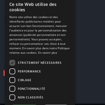
Restauration CD griffés
Ce site Web utilise des
FRENCH
Réparations & SAV
cookies
Smartpoints
FRENCH
Notre site utilise des cookies et des
identifiants publicitaires mobiles pour
DUTCH
assurer son bon fonctionnement, mesurer
Ecogaming
ENGLISH
l'audience et pour la personnalisation des
Expédition & retours
annonces (publicité personnalisée et non
Confidentialité
personnalisée). Vous pouvez accepter,
Conditions générales
refuser ou personnaliser vos choix à tout
EA Sport UFC 6
moment. En savoir plus dans notre Politique
Call of Duty: Modern Warfare 4
relative aux cookies.
En savoir plus
Rachat et revente de jeux en cash
STRICTEMENT NÉCESSAIRES
PERFORMANCE
CIBLAGE
FONCTIONNALITÉ
NON CLASSIFIÉS