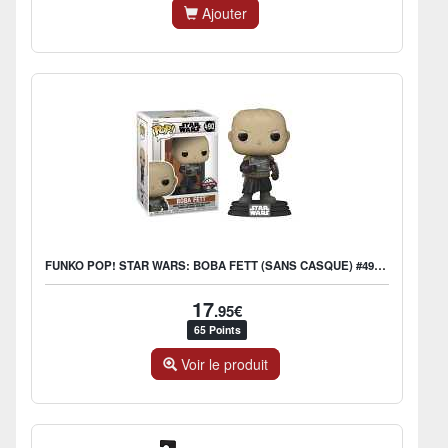
Ajouter
FUNKO POP! STAR WARS: BOBA FETT (SANS CASQUE) #490- US EXCLUSIVE
17
.95€
65 Points
Voir le produit