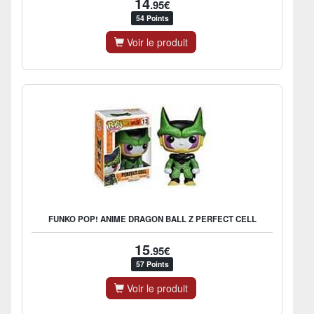
14
.95€
54 Points
Voir le produit
FUNKO POP! ANIME DRAGON BALL Z PERFECT CELL
15
.95€
57 Points
Voir le produit