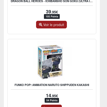
DRAGON BALL HEROES - ICHIBANSHO SON GOKU (ULTRA INSTINCT) FIGURE
39
.95€
105 Points
Voir le produit
FUNKO POP! ANIMATION NARUTO SHIPPUDEN KAKASHI
14
.95€
54 Points