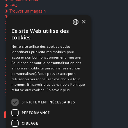
FAQ
Trouver un magasin
Rachat cartes Pokémon
×
Réservation par SMS
Restauration CD griffés
Ce site Web utilise des
FRENCH
Réparations & SAV
cookies
Smartpoints
FRENCH
Notre site utilise des cookies et des
identifiants publicitaires mobiles pour
DUTCH
assurer son bon fonctionnement, mesurer
Ecogaming
ENGLISH
l'audience et pour la personnalisation des
Expédition & retours
annonces (publicité personnalisée et non
Confidentialité
personnalisée). Vous pouvez accepter,
Conditions générales
refuser ou personnaliser vos choix à tout
EA Sport UFC 6
moment. En savoir plus dans notre Politique
Call of Duty: Modern Warfare 4
relative aux cookies.
En savoir plus
Rachat et revente de jeux en cash
STRICTEMENT NÉCESSAIRES
PERFORMANCE
CIBLAGE