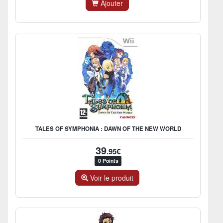
Ajouter
TALES OF SYMPHONIA : DAWN OF THE NEW WORLD
39
.95€
0 Points
Voir le produit