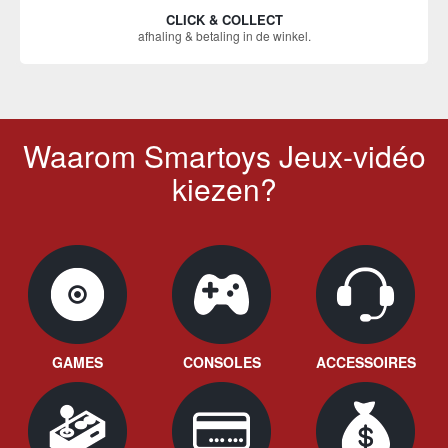
CLICK & COLLECT
afhaling & betaling in de winkel.
Waarom Smartoys Jeux-vidéo
kiezen?
GAMES
CONSOLES
ACCESSOIRES