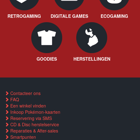
RETROGAMING
DIGITALE GAMES
ECOGAMING
GOODIES
HERSTELLINGEN
Contacteer ons
FAQ
Een winkel vinden
Inkoop Pokémon-kaarten
Reservering via SMS
CD & Disc herstelservice
Reparaties & After-sales
Smartpunten