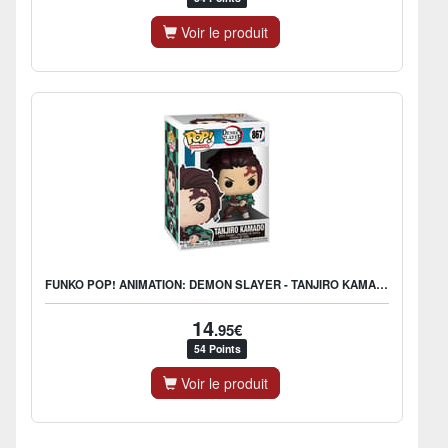
Voir le produit
FUNKO POP! ANIMATION: DEMON SLAYER - TANJIRO KAMADO
14
.95€
54 Points
Voir le produit