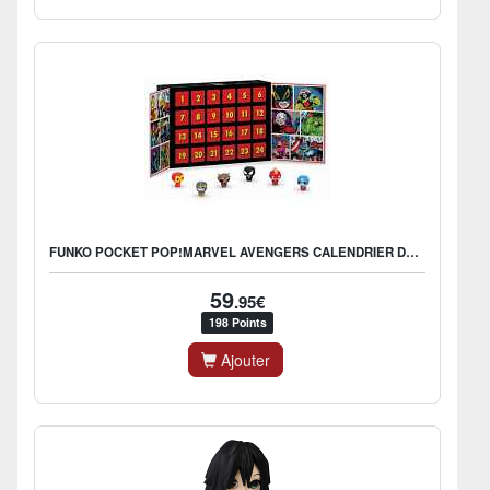
FUNKO POCKET POP!MARVEL AVENGERS CALENDRIER DE L'AVENT
59
.95€
198 Points
Ajouter