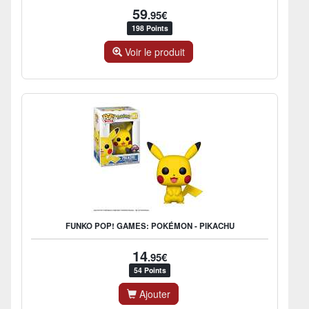
59
.95€
198 Points
Voir le produit
FUNKO POP! GAMES: POKÉMON - PIKACHU
14
.95€
54 Points
Ajouter