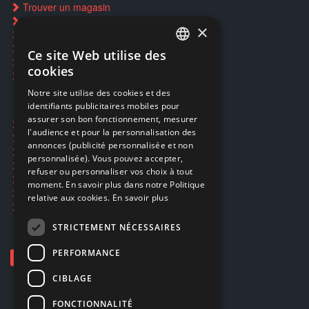
Trouver un magasin
Rachat cartes Pokémon
×
Réservation par SMS
Restauration CD griffés
Ce site Web utilise des
FRENCH
Réparations & SAV
cookies
Smartpoints
FRENCH
Notre site utilise des cookies et des
identifiants publicitaires mobiles pour
DUTCH
assurer son bon fonctionnement, mesurer
Ecogaming
ENGLISH
l'audience et pour la personnalisation des
Expédition & retours
annonces (publicité personnalisée et non
Confidentialité
personnalisée). Vous pouvez accepter,
Conditions générales
refuser ou personnaliser vos choix à tout
EA Sport UFC 6
moment. En savoir plus dans notre Politique
Call of Duty: Modern Warfare 4
relative aux cookies.
En savoir plus
Rachat et revente de jeux en cash
STRICTEMENT NÉCESSAIRES
PERFORMANCE
CIBLAGE
FONCTIONNALITÉ