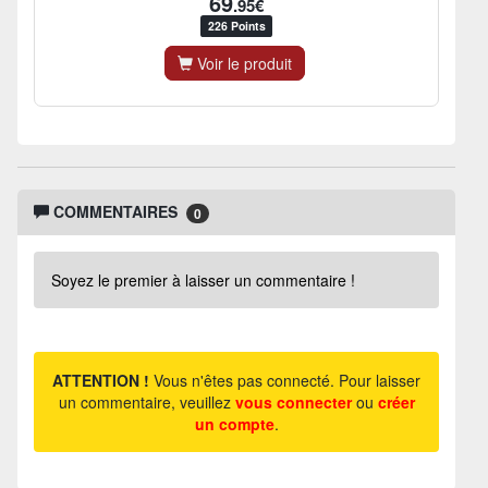
69
.95€
226 Points
Voir le produit
COMMENTAIRES
0
Soyez le premier à laisser un commentaire !
ATTENTION !
Vous n'êtes pas connecté. Pour laisser
un commentaire, veuillez
vous connecter
ou
créer
un compte
.