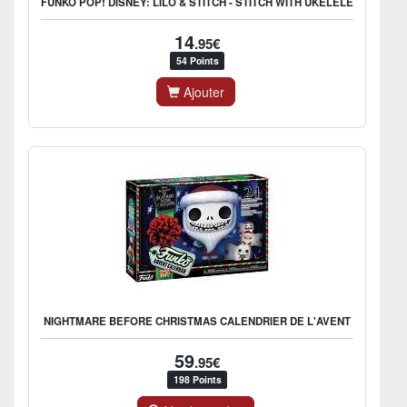
FUNKO POP! DISNEY: LILO & STITCH - STITCH WITH UKELELE
14
.95€
54 Points
Ajouter
NIGHTMARE BEFORE CHRISTMAS CALENDRIER DE L'AVENT
59
.95€
198 Points