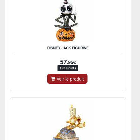
DISNEY JACK FIGURINE
57
.95€
193 Points
Voir le produit