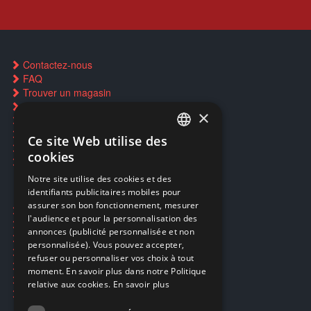
Contactez-nous
FAQ
Trouver un magasin
Rachat cartes Pokémon
×
Réservation par SMS
Restauration CD griffés
Ce site Web utilise des
FRENCH
Réparations & SAV
cookies
Smartpoints
FRENCH
Notre site utilise des cookies et des
identifiants publicitaires mobiles pour
DUTCH
assurer son bon fonctionnement, mesurer
Ecogaming
ENGLISH
l'audience et pour la personnalisation des
Expédition & retours
annonces (publicité personnalisée et non
Confidentialité
personnalisée). Vous pouvez accepter,
Conditions générales
refuser ou personnaliser vos choix à tout
EA Sport UFC 6
moment. En savoir plus dans notre Politique
Call of Duty: Modern Warfare 4
relative aux cookies.
En savoir plus
Rachat et revente de jeux en cash