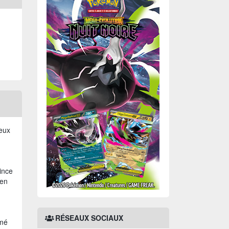
veux
ince
 en
RÉSEAUX SOCIAUX
amé