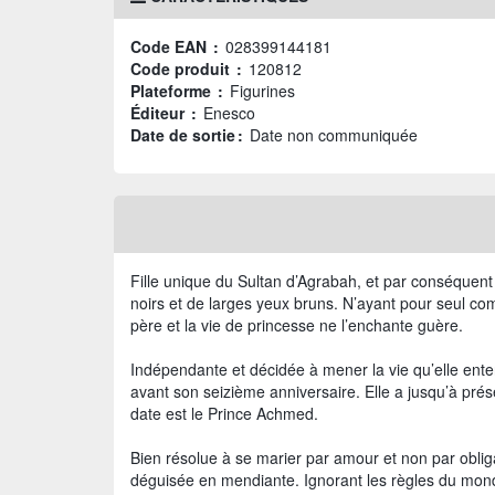
Code EAN :
028399144181
Code produit :
120812
Plateforme :
Figurines
Éditeur :
Enesco
Date de sortie :
Date non communiquée
Fille unique du Sultan d’Agrabah, et par conséquen
noirs et de larges yeux bruns. N’ayant pour seul co
père et la vie de princesse ne l’enchante guère.
Indépendante et décidée à mener la vie qu’elle ente
avant son seizième anniversaire. Elle a jusqu’à prés
date est le Prince Achmed.
Bien résolue à se marier par amour et non par obliga
déguisée en mendiante. Ignorant les règles du monde