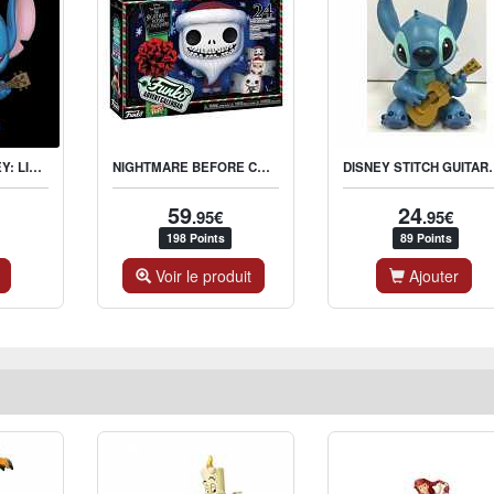
FUNKO POP! DISNEY: LILO & STITCH - STITCH WITH UKELELE
NIGHTMARE BEFORE CHRISTMAS CALENDRIER DE L'AVENT
DISNEY STITCH
59
24
.95€
.95€
198 Points
89 Points
Voir le produit
Ajouter