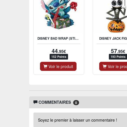
DISNEY BAD WRAP (STITCH AVEC CHAPEAU DE NOEL)
DISNEY JACK FI
44
57
.95€
.95€
152 Points
193 Points
Voir le produit
Voir le pro
COMMENTAIRES
0
Soyez le premier à laisser un commentaire !