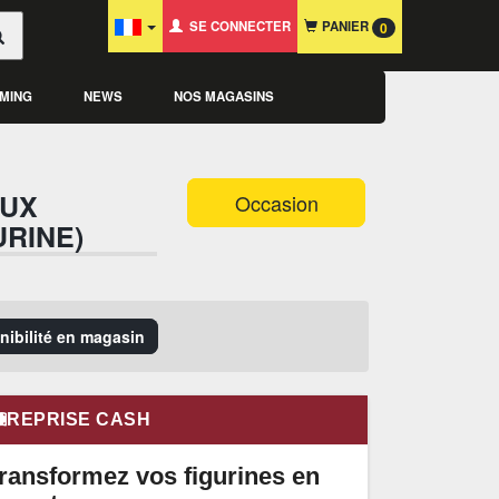
SE CONNECTER
PANIER
0
MING
NEWS
NOS MAGASINS
EUX
Occasion
URINE)
onibilité en magasin
REPRISE CASH
ransformez vos figurines en