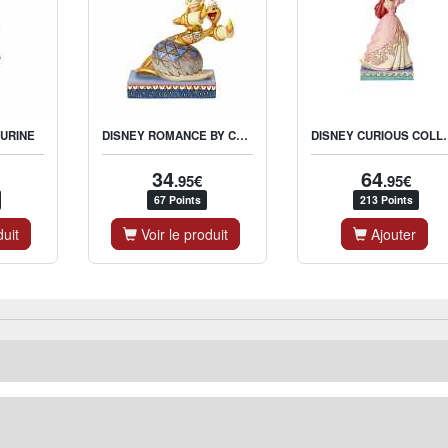
DISNEY ROMANCE BY CHANDELIER (LUMIERE & PLUMETTE FIGURINE)
DISNEY CURIOUS COLLECTOR (
GURINE
34
64
.95€
.95€
67 Points
213 Points
duit
Voir le produit
Ajouter