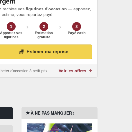
rgent
n rachète vos
figurines d'occasion
— apportez,
 estime, vous repartez payé.
1
2
3
Apportez vos
Estimation
Payé cash
figurines
gratuite
Estimer ma reprise
heter d'occasion à petit prix
Voir les offres
À NE PAS MANQUER !