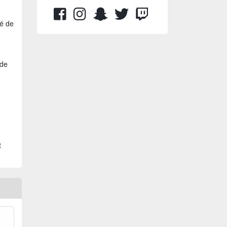
té de
 de
t