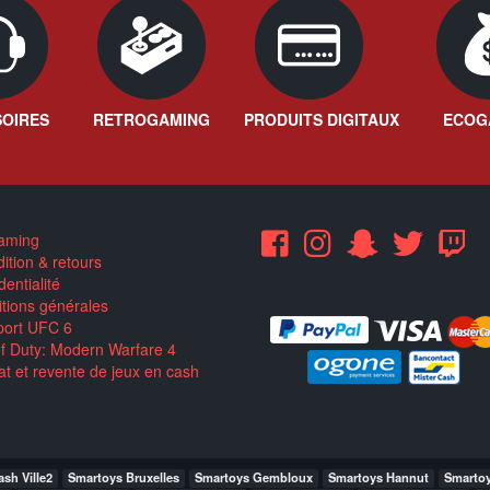
OIRES
RETROGAMING
PRODUITS DIGITAUX
ECOG
aming
ition & retours
entialité
tions générales
ort UFC 6
of Duty: Modern Warfare 4
t et revente de jeux en cash
sh Ville2
Smartoys Bruxelles
Smartoys Gembloux
Smartoys Hannut
Smarto