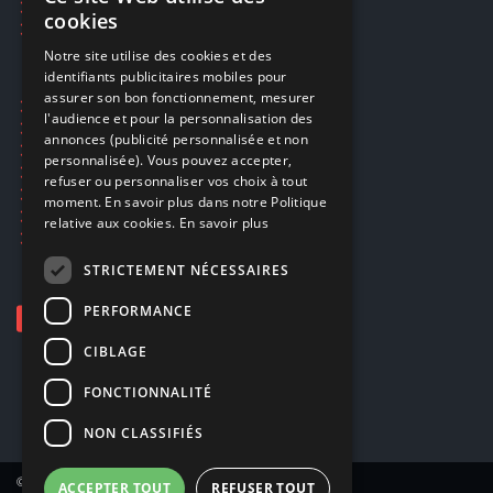
FRENCH
Réparations & SAV
cookies
Smartpoints
FRENCH
Notre site utilise des cookies et des
identifiants publicitaires mobiles pour
DUTCH
assurer son bon fonctionnement, mesurer
Ecogaming
ENGLISH
l'audience et pour la personnalisation des
Expédition & retours
annonces (publicité personnalisée et non
Confidentialité
personnalisée). Vous pouvez accepter,
Conditions générales
refuser ou personnaliser vos choix à tout
EA Sport UFC 6
moment. En savoir plus dans notre Politique
Call of Duty: Modern Warfare 4
relative aux cookies.
En savoir plus
Rachat et revente de jeux en cash
STRICTEMENT NÉCESSAIRES
PERFORMANCE
CIBLAGE
FONCTIONNALITÉ
NON CLASSIFIÉS
© Copyright 2026 Smartoys SA – Tous droits réservés.
ACCEPTER TOUT
REFUSER TOUT