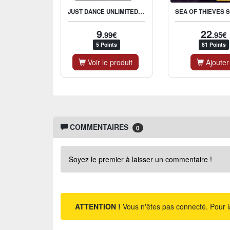
JUST DANCE UNLIMITED - 3 MONTHS SUBSCRIPTION
9
22
.99€
.95€
5 Points
81 Points
Voir le produit
Ajouter
COMMENTAIRES
0
Soyez le premier à laisser un commentaire !
ATTENTION !
Vous n'êtes pas connecté. Pour l