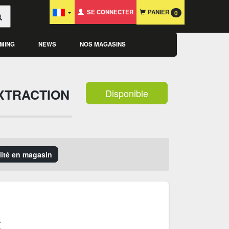
SE CONNECTER
PANIER
0
MING
NEWS
NOS MAGASINS
XTRACTION
Disponible
ilité en magasin
€