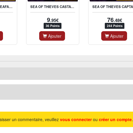
SEA OF THIEVES SEAFARER’S ANCIENT COIN PACK – 1000 COINS
SEA OF THIEVES CASTAWAY’S ANCIENT COIN PACK – 550 COINS
S
9
76
.95€
.48€
36 Points
244 Points
Ajouter
Ajouter
aisser un commentaire, veuillez
vous connecter
ou
créer un compte
.