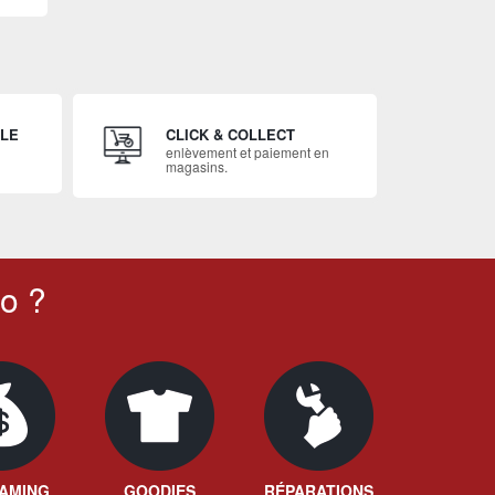
ILE
CLICK & COLLECT
enlèvement et paiement en
magasins.
o ?
AMING
GOODIES
RÉPARATIONS