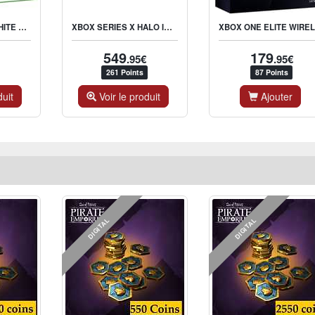
XBOX SERIES S WHITE 512GB SSD
XBOX SERIES X HALO INFINITE LIMITED EDITION
X
549
179
.95€
.95€
261 Points
87 Points
duit
Voir le produit
Ajouter
DIGITAL
DIGITAL