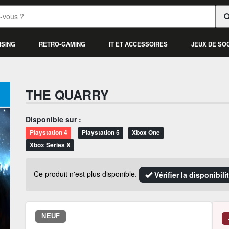
ISING
RETRO-GAMING
IT ET ACCESSOIRES
JEUX DE SO
THE QUARRY
Disponible sur :
Playstation 4
Playstation 5
Xbox One
Xbox Series X
Ce produit n'est plus disponible.
Vérifier la disponibil
NEUF