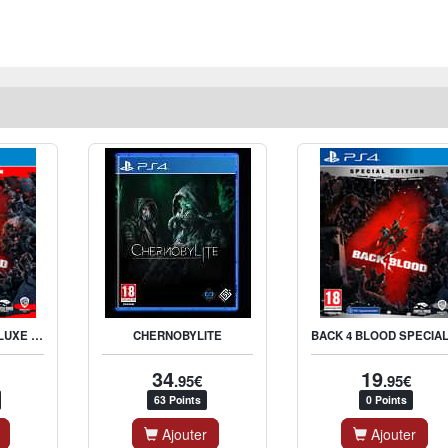
BACK 4 BLOOD DELUXE EDITION
CHERNOBYLITE
34
19
.95€
.95€
63 Points
0 Points
Ajouter
Ajouter