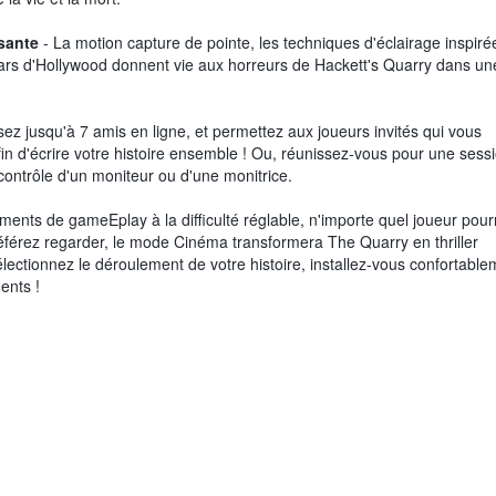
sante
- La motion capture de pointe, les techniques d'éclairage inspiré
stars d'Hollywood donnent vie aux horreurs de Hackett's Quarry dans un
ez jusqu'à 7 amis en ligne, et permettez aux joueurs invités qui vous
afin d'écrire votre histoire ensemble ! Ou, réunissez-vous pour une sess
contrôle d'un moniteur ou d'une monitrice.
ents de gameEplay à la difficulté réglable, n'importe quel joueur pour
préférez regarder, le mode Cinéma transformera The Quarry en thriller
électionnez le déroulement de votre histoire, installez-vous confortable
ents !