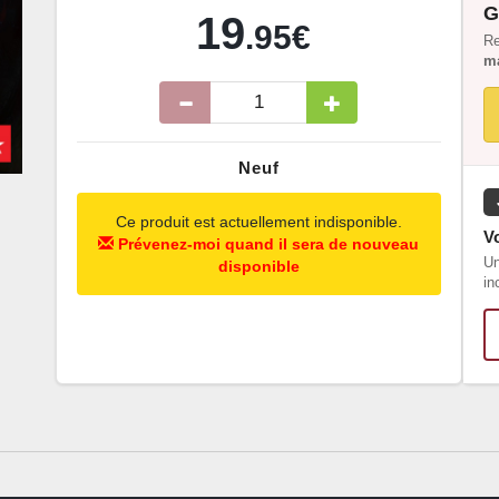
G
19
.95€
Re
ma
Neuf
Ce produit est actuellement indisponible.
Vo
Prévenez-moi quand il sera de nouveau
Un
disponible
in