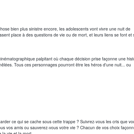
ose bien plus sinistre encore, les adolescents vont vivre une nuit de
issent place à des questions de vie ou de mort, et leurs liens se font et 
cinématographique palpitant où chaque décision prise façonne une hist
emêlées. Tous ces personnages pourront être les héros d'une nuit... ou
rder ce qui se cache sous cette trappe ? Suivrez-vous les cris que vo
vous vos amis ou sauverez-vous votre vie ? Chacun de vos choix façon
 la vie et la mort.