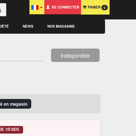
SE CONNECTER
PANIER
0
CIÉTÉ
NEWS
NOS MAGASINS
Indisponible
ité en magasin
JE VENDS