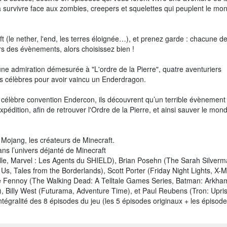
 à survivre face aux zombies, creepers et squelettes qui peuplent le mo
 (le nether, l'end, les terres éloignée…), et prenez garde : chacune d
ours des évènements, alors choisissez bien !
ne admiration démesurée à "L'ordre de la Pierre", quatre aventuriers
us célèbres pour avoir vaincu un Enderdragon.
a célèbre convention Endercon, ils découvrent qu’un terrible évènement
xpédition, afin de retrouver l'Ordre de la Pierre, et ainsi sauver le mon
Mojang, les créateurs de Minecraft.
ns l’univers déjanté de Minecraft
uille, Marvel : Les Agents du SHIELD), Brian Posehn (The Sarah Silver
Us, Tales from the Borderlands), Scott Porter (Friday Night Lights, X-M
e Fennoy (The Walking Dead: A Telltale Games Series, Batman: Arkha
 Billy West (Futurama, Adventure Time), et Paul Reubens (Tron: Upris
tégralité des 8 épisodes du jeu (les 5 épisodes originaux + les épisode