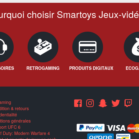
rquoi choisir Smartoys Jeux-vidé
OIRES
RETROGAMING
PRODUITS DIGITAUX
ECOG
aming
ition & retours
entialité
tions générales
ort UFC 6
of Duty: Modern Warfare 4