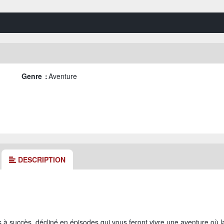
Genre :
Aventure
DESCRIPTION
s à succès, décliné en épisodes qui vous feront vivre une aventure où l