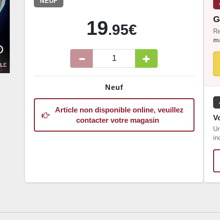
NEUF
G
19
.95€
Re
ma
Neuf
Article non disponible online, veuillez
Vo
contacter votre magasin
Un
in