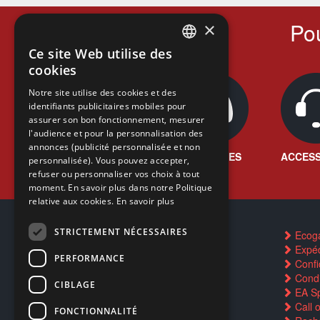
Pou
×
Ce site Web utilise des
FRENCH
cookies
FRENCH
Notre site utilise des cookies et des
identifiants publicitaires mobiles pour
DUTCH
assurer son bon fonctionnement, mesurer
ENGLISH
l'audience et pour la personnalisation des
annonces (publicité personnalisée et non
JEUX VIDÉO
CONSOLES
ACCESS
personnalisée). Vous pouvez accepter,
refuser ou personnaliser vos choix à tout
moment. En savoir plus dans notre Politique
relative aux cookies.
En savoir plus
STRICTEMENT NÉCESSAIRES
Contactez-nous
Ecog
FAQ
Expéd
PERFORMANCE
Trouver un magasin
Confid
Rachat cartes Pokémon
Condi
CIBLAGE
Réservation par SMS
EA Sp
Restauration CD griffés
Call 
FONCTIONNALITÉ