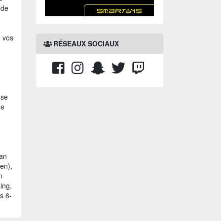
nde
e vos
RÉSEAUX SOCIAUX
 se
de
man
en),
m
ing,
s 6-