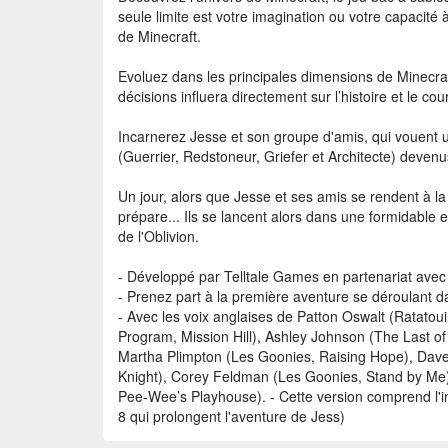
seule limite est votre imagination ou votre capacité
de Minecraft.
Evoluez dans les principales dimensions de Minecraft
décisions influera directement sur l’histoire et le c
Incarnerez Jesse et son groupe d'amis, qui vouent u
(Guerrier, Redstoneur, Griefer et Architecte) deven
Un jour, alors que Jesse et ses amis se rendent à l
prépare... Ils se lancent alors dans une formidable e
de l'Oblivion.
- Développé par Telltale Games en partenariat avec 
- Prenez part à la première aventure se déroulant da
- Avec les voix anglaises de Patton Oswalt (Ratato
Program, Mission Hill), Ashley Johnson (The Last of 
Martha Plimpton (Les Goonies, Raising Hope), Dav
Knight), Corey Feldman (Les Goonies, Stand by Me),
Pee-Wee’s Playhouse). - Cette version comprend l'in
8 qui prolongent l'aventure de Jess)