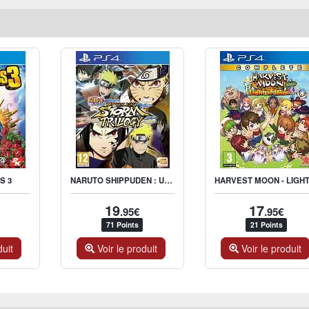
NARUTO SHIPPUDEN : ULTIMATE NINJA STORM TRILOGY
S 3
19
17
.95€
.95€
71 Points
21 Points
duit
Voir le produit
Voir le produit