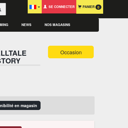
SE CONNECTER
PANIER
0
MING
NEWS
NOS MAGASINS
ELLTALE
Occasion
STORY
onibilité en magasin