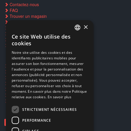
Contactez-nous
FAQ
Trouver un magasin
Rachat cartes Pokémon
×
Réservation par SMS
Restauration CD griffés
Ce site Web utilise des
FRENCH
Réparations & SAV
cookies
Smartpoints
FRENCH
Notre site utilise des cookies et des
identifiants publicitaires mobiles pour
DUTCH
assurer son bon fonctionnement, mesurer
Ecogaming
ENGLISH
l'audience et pour la personnalisation des
Expédition & retours
annonces (publicité personnalisée et non
Confidentialité
personnalisée). Vous pouvez accepter,
Conditions générales
refuser ou personnaliser vos choix à tout
EA Sport UFC 6
moment. En savoir plus dans notre Politique
Call of Duty: Modern Warfare 4
relative aux cookies.
En savoir plus
Rachat et revente de jeux en cash
STRICTEMENT NÉCESSAIRES
PERFORMANCE