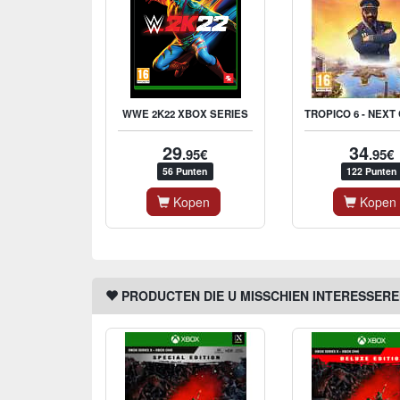
WWE 2K22 XBOX SERIES
29
34
.95€
.95€
56 Punten
122 Punten
Kopen
Kopen
PRODUCTEN DIE U MISSCHIEN INTERESSER