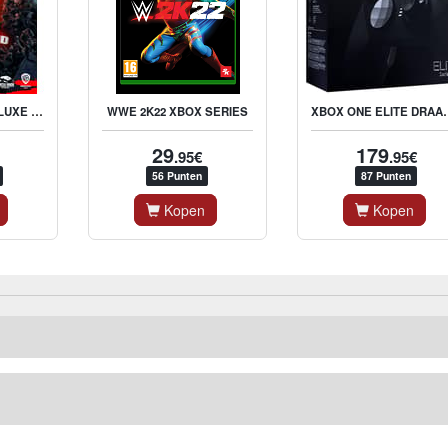
BACK 4 BLOOD DELUXE EDITION - XONE / XBOX SERIES X
XBOX ONE ELITE DRAADLOZE B
WWE 2K22 XBOX SERIES
29
179
.95€
.95€
56 Punten
87 Punten
Kopen
Kopen