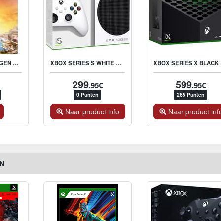
TROPICO 6 - NEXT GEN EDITION
XBOX SERIES S WHITE 512GB SSD
XBOX 
299
599
.95€
.95€
0 Punten
265 Punten
Naar product info
Naar product inf
EN