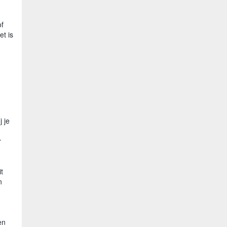
of
et is
 je
r
t
n
en