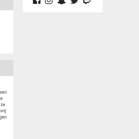
 een
oe
 ze
rij
ngen