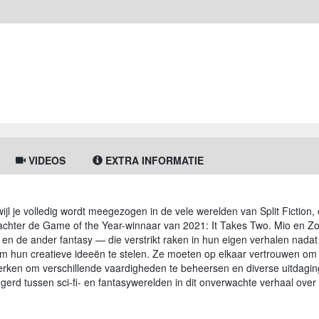
VIDEOS
EXTRA INFORMATIE
l je volledig wordt meegezogen in de vele werelden van Split Fiction,
achter de Game of the Year-winnaar van 2021: It Takes Two. Mio en Z
fi en de ander fantasy — die verstrikt raken in hun eigen verhalen nadat
m hun creatieve ideeën te stelen. Ze moeten op elkaar vertrouwen om v
rken om verschillende vaardigheden te beheersen en diverse uitdagi
gerd tussen sci-fi- en fantasywerelden in dit onverwachte verhaal over