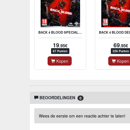
BACK 4 BLOOD SPECIAL EDITION - XONE / XBOX SERIES X
19
69
.95€
.95€
67 Punten
226 Punten
Kopen
Kopen
BEOORDELINGEN
0
Wees de eerste om een reactie achter te laten!