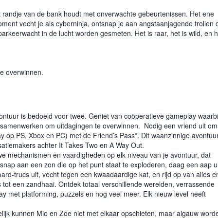
 het randje van de bank houdt met onverwachte gebeurtenissen. Het ene
ent vecht je als cyberninja, ontsnap je aan angstaanjagende trollen 
arkeerwacht in de lucht worden gesmeten. Het is raar, het is wild, en h
te overwinnen.
vontuur is bedoeld voor twee. Geniet van coöperatieve gameplay waarbij
t samenwerken om uitdagingen te overwinnen. Nodig een vriend uit om
lay op PS, Xbox en PC) met de Friend’s Pass*. Dit waanzinnige avontuu
satiemakers achter It Takes Two en A Way Out.
e mechanismen en vaardigheden op elk niveau van je avontuur, dat
ntsnap aan een zon die op het punt staat te exploderen, daag een aap ui
rd-trucs uit, vecht tegen een kwaadaardige kat, en rijd op van alles e
s tot een zandhaai. Ontdek totaal verschillende werelden, verrassende
 met platforming, puzzels en nog veel meer. Elk nieuw level heeft
ijk kunnen Mio en Zoe niet met elkaar opschieten, maar algauw word