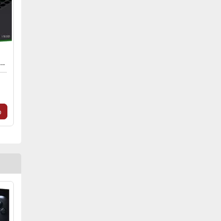
SERIES X BLACK 1TB SSD
o