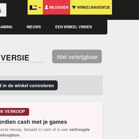
INLOGGEN
WINKELWAGENTJE
GAMING
NIEUWS
EEN WINKEL VINDEN
 VERSIE
Niet verkrijgbaar
 in de winkel controleren
IK VERKOOP
erdien cash met je games
recte inkoop, betaald in cash of in een
verhoogde
ankoopbon
.