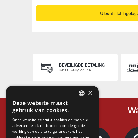
U bent niet ingelog
BEVEILIGDE BETALING
Betaal veilig online.
×
Deze website maakt
FRENCH
Wa
gebruik van cookies.
FRENCH
Onze website gebruikt cookies en mobiele
advertentie-identificatoren om de goede
DUTCH
werking van de site te garanderen, het
ENGLISH
publiek te meten en voor de personalisatie