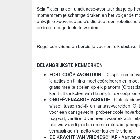
Split Fiction is een uniek actie-avontuur dat je op
moment tem je schattige draken en het volgende mom
ontwijk je zwevende auto's die door een robotische p
bedoeld om gedeeld te worden.
Regel een vriend en bereid je voor om elk obstakel 
BELANGRIJKSTE KENMERKEN
ECHT COÖP-AVONTUUR -
Dit split-screena
je acties en timing moet coördineren en moe
gratis mee te spelen op elk platform (Crossp
komt uit de koker van Hazelight, de coöp-sen
ONGEËVENAARDE VARIATIE
- Ontdek nieuw
wisselt tussen sci-fi- en fantasy-werelden. O
voor een dansgevecht, probeer coole hoverboa
nog wat, variërend van een zwaartekrachtfiet
nieuwe vaardigheden en een mix van gameplay
verrassingen in petto voor jou en je vriend.
DE KRACHT VAN VRIENDSCHAP -
Aanvankel